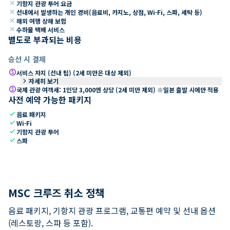
close
기항지 관광 투어 요금
close
선내에서 발생하는 개인 경비(음료비, 카지노, 상점, Wi-Fi, 스파, 세탁 등)
close
해외 여행 상해 보험
close
수하물 택배 서비스
별도로 부과되는 비용
승선 시 결제
paid
서비스 차지 (선내 팁) (2세 미만은 대상 제외)
keyboard_arrow_right
자세히 보기
paid
국제 관광 여객세: 1인당 3,000엔 상당 (2세 미만 제외) ※일본 출발 시에만 적용
사전 예약 가능한 패키지
check
음료 패키지
check
Wi-Fi
check
기항지 관광 투어
check
스파
MSC 크루즈 취소 정책
음료 패키지, 기항지 관광 프로그램, 교통편 예약 및 선내 옵션
(레스토랑, 스파 등 포함).