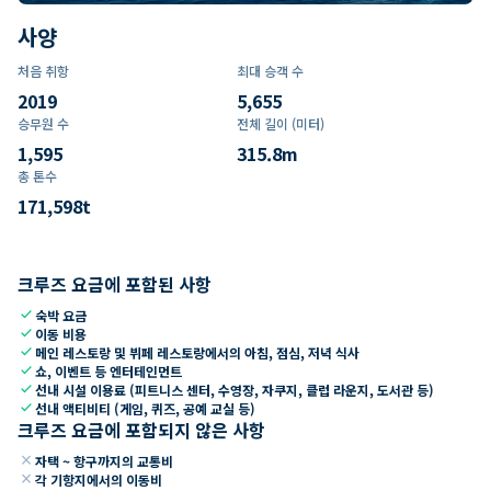
사양
처음 취항
최대 승객 수
2019
5,655
승무원 수
전체 길이 (미터)
1,595
315.8
m
총 톤수
171,598
t
크루즈 요금에 포함된 사항
check
숙박 요금
check
이동 비용
check
메인 레스토랑 및 뷔페 레스토랑에서의 아침, 점심, 저녁 식사
check
쇼, 이벤트 등 엔터테인먼트
check
선내 시설 이용료 (피트니스 센터, 수영장, 자쿠지, 클럽 라운지, 도서관 등)
check
선내 액티비티 (게임, 퀴즈, 공예 교실 등)
크루즈 요금에 포함되지 않은 사항
close
자택 ~ 항구까지의 교통비
close
각 기항지에서의 이동비