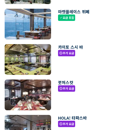
마켓플레이스 뷔페
요금 포함
check
카이토 스시 바
추가 요금
paid
붓처스컷
추가 요금
paid
HOLA! 타파스바
추가 요금
paid