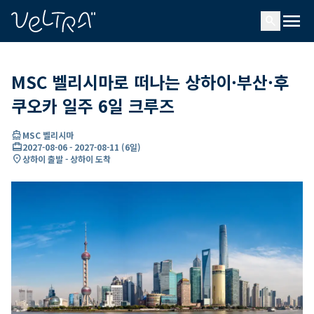
ading...
딩
menu
…
search
MSC 벨리시마로 떠나는 상하이·부산·후
쿠오카 일주 6일 크루즈
directions_boat
MSC 벨리시마
card_travel
2027-08-06
-
2027-08-11
(
6일
)
location_on
상하이 출발 - 상하이 도착