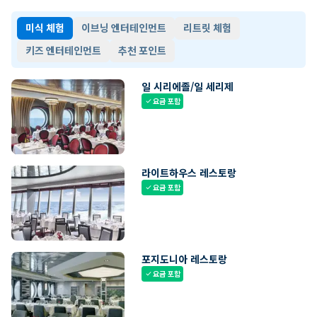
미식 체험
이브닝 엔터테인먼트
리트릿 체험
키즈 엔터테인먼트
추천 포인트
일 시리에졸/일 세리제
요금 포함
check
라이트하우스 레스토랑
요금 포함
check
포지도니아 레스토랑
요금 포함
check