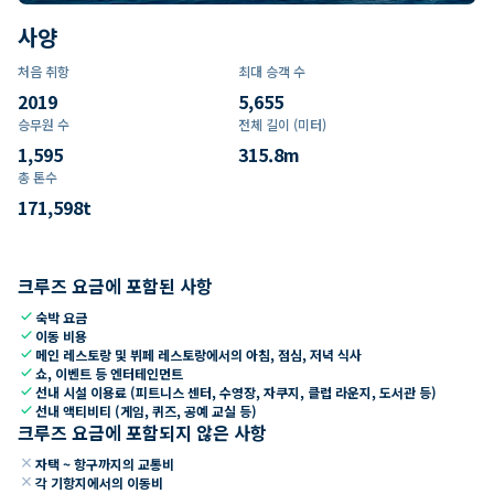
사양
처음 취항
최대 승객 수
2019
5,655
승무원 수
전체 길이 (미터)
1,595
315.8
m
총 톤수
171,598
t
크루즈 요금에 포함된 사항
check
숙박 요금
check
이동 비용
check
메인 레스토랑 및 뷔페 레스토랑에서의 아침, 점심, 저녁 식사
check
쇼, 이벤트 등 엔터테인먼트
check
선내 시설 이용료 (피트니스 센터, 수영장, 자쿠지, 클럽 라운지, 도서관 등)
check
선내 액티비티 (게임, 퀴즈, 공예 교실 등)
크루즈 요금에 포함되지 않은 사항
close
자택 ~ 항구까지의 교통비
close
각 기항지에서의 이동비