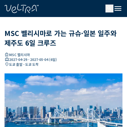
ading...
딩
menu
…
search
MSC 벨리시마로 가는 규슈·일본 일주와
제주도 6일 크루즈
directions_boat
MSC 벨리시마
card_travel
2027-04-29
-
2027-05-04
(
6일
)
location_on
도쿄 출발 - 도쿄 도착