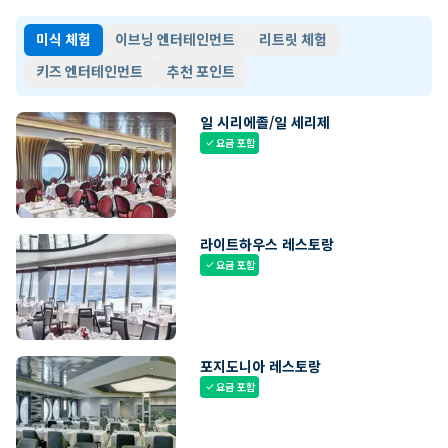
미식 체험
이브닝 엔터테인먼트
리트릿 체험
키즈 엔터테인먼트
추천 포인트
일 시리에졸/일 세리제
요금 포함
check
라이트하우스 레스토랑
요금 포함
check
포지도니아 레스토랑
요금 포함
check