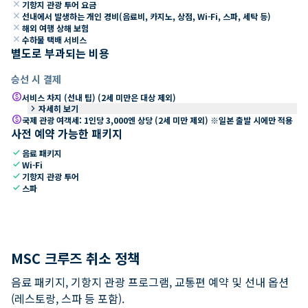
close
기항지 관광 투어 요금
close
선내에서 발생하는 개인 경비(음료비, 카지노, 상점, Wi-Fi, 스파, 세탁 등)
close
해외 여행 상해 보험
close
수하물 택배 서비스
별도로 부과되는 비용
승선 시 결제
paid
서비스 차지 (선내 팁) (2세 미만은 대상 제외)
keyboard_arrow_right
자세히 보기
paid
국제 관광 여객세: 1인당 3,000엔 상당 (2세 미만 제외) ※일본 출발 시에만 적용
사전 예약 가능한 패키지
check
음료 패키지
check
Wi-Fi
check
기항지 관광 투어
check
스파
MSC 크루즈 취소 정책
음료 패키지, 기항지 관광 프로그램, 교통편 예약 및 선내 옵션
(레스토랑, 스파 등 포함).