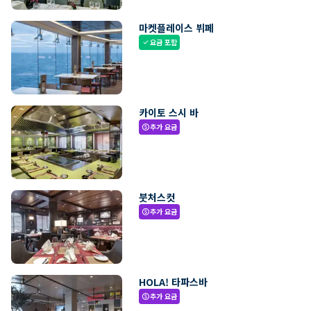
마켓플레이스 뷔페
요금 포함
check
카이토 스시 바
추가 요금
paid
붓처스컷
추가 요금
paid
HOLA! 타파스바
추가 요금
paid