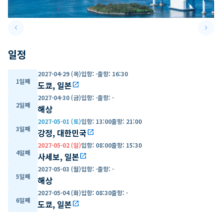
keyboard_arrow_left
keyboard_arrow_right
Previous slide
Next 
일정
2027-04-29 (목)
입항
:
-
출항
:
16:30
1일째
도쿄, 일본
open_in_new
2027-04-30 (금)
입항
:
-
출항
:
-
2일째
해상
2027-05-01 (토)
입항
:
13:00
출항
:
21:00
3일째
강정, 대한민국
open_in_new
2027-05-02 (일)
입항
:
08:00
출항
:
15:30
4일째
사세보, 일본
open_in_new
2027-05-03 (월)
입항
:
-
출항
:
-
5일째
해상
2027-05-04 (화)
입항
:
08:30
출항
:
-
6일째
도쿄, 일본
open_in_new