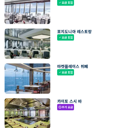
요금 포함
check
포지도니아 레스토랑
요금 포함
check
마켓플레이스 뷔페
요금 포함
check
카이토 스시 바
추가 요금
paid