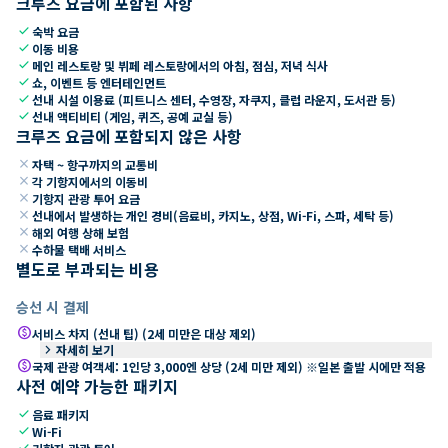
크루즈 요금에 포함된 사항
check
숙박 요금
check
이동 비용
check
메인 레스토랑 및 뷔페 레스토랑에서의 아침, 점심, 저녁 식사
check
쇼, 이벤트 등 엔터테인먼트
check
선내 시설 이용료 (피트니스 센터, 수영장, 자쿠지, 클럽 라운지, 도서관 등)
check
선내 액티비티 (게임, 퀴즈, 공예 교실 등)
크루즈 요금에 포함되지 않은 사항
close
자택 ~ 항구까지의 교통비
close
각 기항지에서의 이동비
close
기항지 관광 투어 요금
close
선내에서 발생하는 개인 경비(음료비, 카지노, 상점, Wi-Fi, 스파, 세탁 등)
close
해외 여행 상해 보험
close
수하물 택배 서비스
별도로 부과되는 비용
승선 시 결제
paid
서비스 차지 (선내 팁) (2세 미만은 대상 제외)
keyboard_arrow_right
자세히 보기
paid
국제 관광 여객세: 1인당 3,000엔 상당 (2세 미만 제외) ※일본 출발 시에만 적용
사전 예약 가능한 패키지
check
음료 패키지
check
Wi-Fi
check