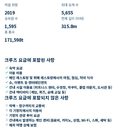
처음 취항
최대 승객 수
2019
5,655
승무원 수
전체 길이 (미터)
1,595
315.8
m
총 톤수
171,598
t
크루즈 요금에 포함된 사항
check
숙박 요금
check
이동 비용
check
메인 레스토랑 및 뷔페 레스토랑에서의 아침, 점심, 저녁 식사
check
쇼, 이벤트 등 엔터테인먼트
check
선내 시설 이용료 (피트니스 센터, 수영장, 자쿠지, 클럽 라운지, 도서관 등)
check
선내 액티비티 (게임, 퀴즈, 공예 교실 등)
크루즈 요금에 포함되지 않은 사항
close
자택 ~ 항구까지의 교통비
close
각 기항지에서의 이동비
close
기항지 관광 투어 요금
close
선내에서 발생하는 개인 경비(음료비, 카지노, 상점, Wi-Fi, 스파, 세탁 등)
close
해외 여행 상해 보험