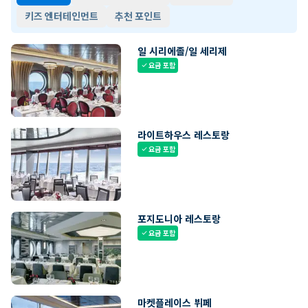
키즈 엔터테인먼트
추천 포인트
일 시리에졸/일 세리제
요금 포함
check
라이트하우스 레스토랑
요금 포함
check
포지도니아 레스토랑
요금 포함
check
마켓플레이스 뷔페