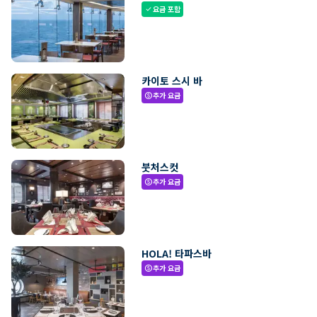
요금 포함
check
카이토 스시 바
추가 요금
paid
붓처스컷
추가 요금
paid
HOLA! 타파스바
추가 요금
paid