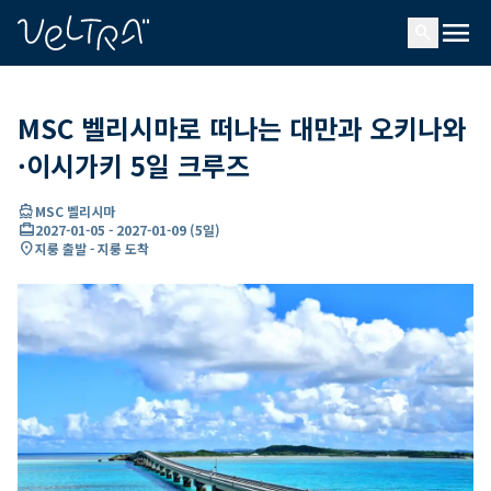
ading...
딩
menu
…
search
MSC 벨리시마로 떠나는 대만과 오키나와
·이시가키 5일 크루즈
directions_boat
MSC 벨리시마
card_travel
2027-01-05
-
2027-01-09
(
5일
)
location_on
지룽 출발 - 지룽 도착