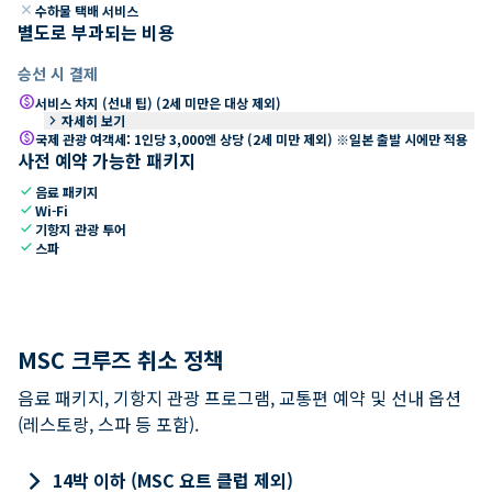
close
수하물 택배 서비스
별도로 부과되는 비용
승선 시 결제
paid
서비스 차지 (선내 팁) (2세 미만은 대상 제외)
keyboard_arrow_right
자세히 보기
paid
국제 관광 여객세: 1인당 3,000엔 상당 (2세 미만 제외) ※일본 출발 시에만 적용
사전 예약 가능한 패키지
check
음료 패키지
check
Wi-Fi
check
기항지 관광 투어
check
스파
MSC 크루즈 취소 정책
음료 패키지, 기항지 관광 프로그램, 교통편 예약 및 선내 옵션
(레스토랑, 스파 등 포함).
keyboard_arrow_right
14박 이하 (MSC 요트 클럽 제외)