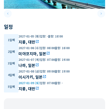
keyboard_arrow_left
keyboard_arrow_right
Previous slide
Next 
일정
2027-01-05 (화)
입항
:
-
출항
:
18:00
1일째
지룽, 대만
open_in_new
2027-01-06 (수)
입항
:
08:00
출항
:
18:00
2일째
미야코지마, 일본
open_in_new
2027-01-07 (목)
입항
:
07:00
출항
:
19:00
3일째
나하, 일본
open_in_new
2027-01-08 (금)
입항
:
09:00
출항
:
19:00
4일째
이시가키, 일본
open_in_new
2027-01-09 (토)
입항
:
07:00
출항
:
-
5일째
지룽, 대만
open_in_new