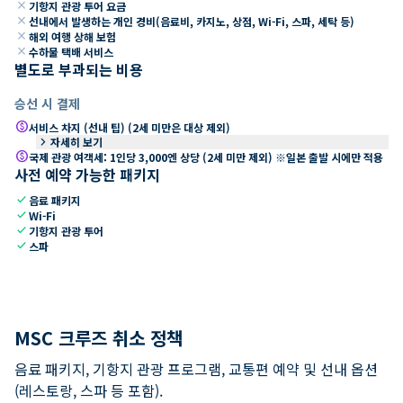
close
기항지 관광 투어 요금
close
선내에서 발생하는 개인 경비(음료비, 카지노, 상점, Wi-Fi, 스파, 세탁 등)
close
해외 여행 상해 보험
close
수하물 택배 서비스
별도로 부과되는 비용
승선 시 결제
paid
서비스 차지 (선내 팁) (2세 미만은 대상 제외)
keyboard_arrow_right
자세히 보기
paid
국제 관광 여객세: 1인당 3,000엔 상당 (2세 미만 제외) ※일본 출발 시에만 적용
사전 예약 가능한 패키지
check
음료 패키지
check
Wi-Fi
check
기항지 관광 투어
check
스파
MSC 크루즈 취소 정책
음료 패키지, 기항지 관광 프로그램, 교통편 예약 및 선내 옵션
(레스토랑, 스파 등 포함).