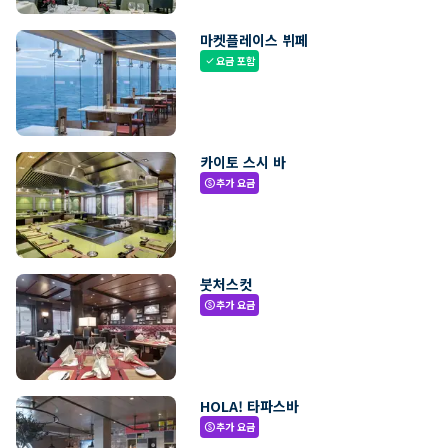
마켓플레이스 뷔페
요금 포함
check
카이토 스시 바
추가 요금
paid
붓처스컷
추가 요금
paid
HOLA! 타파스바
추가 요금
paid