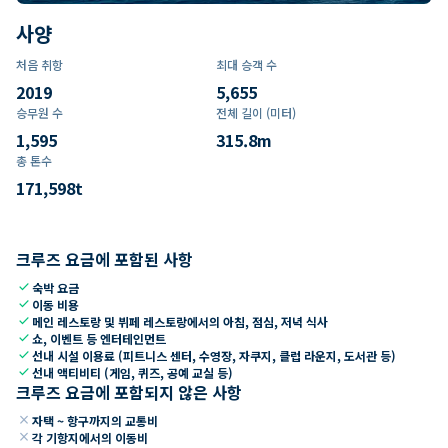
사양
처음 취항
최대 승객 수
2019
5,655
승무원 수
전체 길이 (미터)
1,595
315.8
m
총 톤수
171,598
t
크루즈 요금에 포함된 사항
check
숙박 요금
check
이동 비용
check
메인 레스토랑 및 뷔페 레스토랑에서의 아침, 점심, 저녁 식사
check
쇼, 이벤트 등 엔터테인먼트
check
선내 시설 이용료 (피트니스 센터, 수영장, 자쿠지, 클럽 라운지, 도서관 등)
check
선내 액티비티 (게임, 퀴즈, 공예 교실 등)
크루즈 요금에 포함되지 않은 사항
close
자택 ~ 항구까지의 교통비
close
각 기항지에서의 이동비