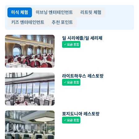
미식 체험
이브닝 엔터테인먼트
리트릿 체험
키즈 엔터테인먼트
추천 포인트
일 시리에졸/일 세리제
요금 포함
check
라이트하우스 레스토랑
요금 포함
check
포지도니아 레스토랑
요금 포함
check