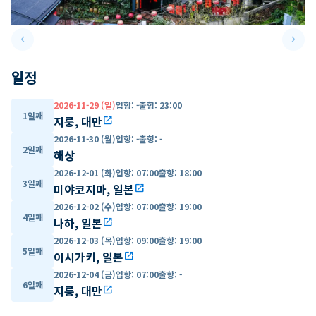
keyboard_arrow_left
keyboard_arrow_right
Previous slide
Next 
일정
2026-11-29 (일)
입항
:
-
출항
:
23:00
1일째
지룽, 대만
open_in_new
2026-11-30 (월)
입항
:
-
출항
:
-
2일째
해상
2026-12-01 (화)
입항
:
07:00
출항
:
18:00
3일째
미야코지마, 일본
open_in_new
2026-12-02 (수)
입항
:
07:00
출항
:
19:00
4일째
나하, 일본
open_in_new
2026-12-03 (목)
입항
:
09:00
출항
:
19:00
5일째
이시가키, 일본
open_in_new
2026-12-04 (금)
입항
:
07:00
출항
:
-
6일째
지룽, 대만
open_in_new