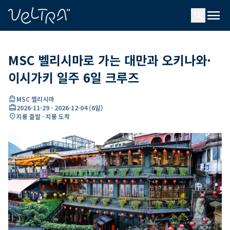
ading...
딩
menu
…
search
MSC 벨리시마로 가는 대만과 오키나와·
이시가키 일주 6일 크루즈
directions_boat
MSC 벨리시마
card_travel
2026-11-29
-
2026-12-04
(
6일
)
location_on
지룽 출발 - 지룽 도착