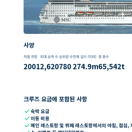
사양
처음 취항
최대 승객 수
승무원 수
전체 길이 (미터)
총 톤수
2001
2,620
780
274.9
m
65,542
t
크루즈 요금에 포함된 사항
check
숙박 요금
check
이동 비용
check
메인 레스토랑 및 뷔페 레스토랑에서의 아침, 점심, 