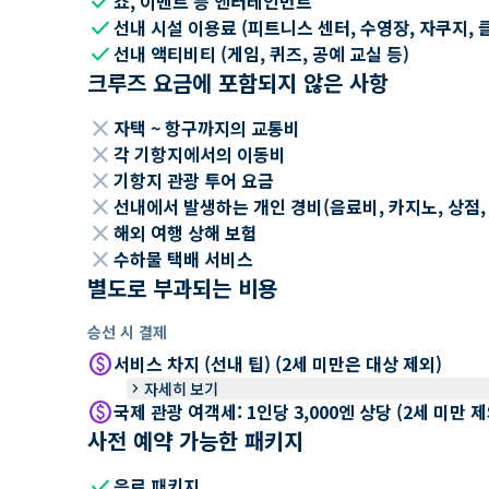
check
쇼, 이벤트 등 엔터테인먼트
check
선내 시설 이용료 (피트니스 센터, 수영장, 자쿠지, 
check
선내 액티비티 (게임, 퀴즈, 공예 교실 등)
크루즈 요금에 포함되지 않은 사항
close
자택 ~ 항구까지의 교통비
close
각 기항지에서의 이동비
close
기항지 관광 투어 요금
close
선내에서 발생하는 개인 경비(음료비, 카지노, 상점, Wi
close
해외 여행 상해 보험
close
수하물 택배 서비스
별도로 부과되는 비용
승선 시 결제
paid
서비스 차지 (선내 팁) (2세 미만은 대상 제외)
keyboard_arrow_right
자세히 보기
paid
국제 관광 여객세: 1인당 3,000엔 상당 (2세 미만
사전 예약 가능한 패키지
check
음료 패키지