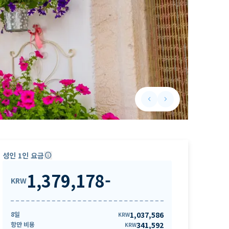
keyboard_arrow_left
keyboard_arrow_right
Previous slide
Next slide
성인 1인 요금
info
1,379,178
-
KRW
8일
1,037,586
KRW
항만 비용
341,592
KRW