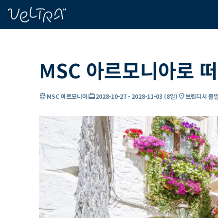
ading...
딩
…
MSC 아르모니아로 
directions_boat
card_travel
location_on
MSC 아르모니아
2028-10-27
-
2028-11-03
(
8일
)
브린디시 출발