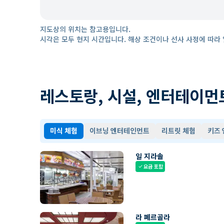
지도상의 위치는 참고용입니다.
시각은 모두 현지 시간입니다. 해상 조건이나 선사 사정에 따라 
레스토랑, 시설, 엔터테이먼
미식 체험
이브닝 엔터테인먼트
리트릿 체험
키즈
일 지라솔
요금 포함
check
라 페르골라