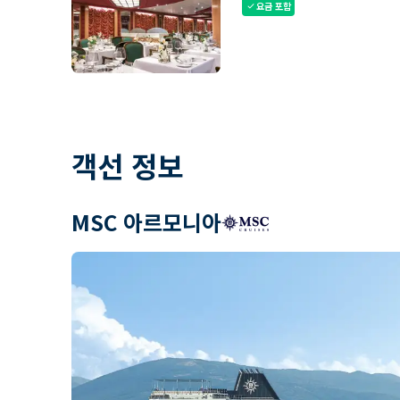
요금 포함
check
객선 정보
MSC 아르모니아