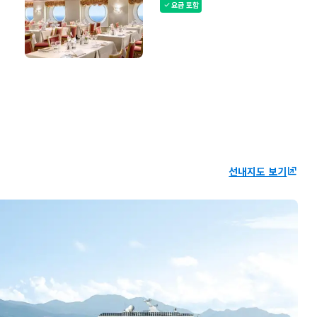
요금 포함
check
선내지도 보기
ungroup