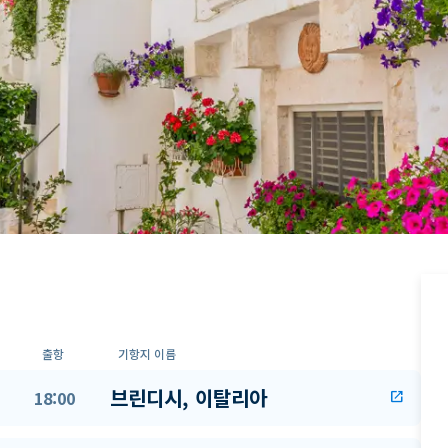
출항
기항지 이름
브린디시, 이탈리아
18:00
open_in_new