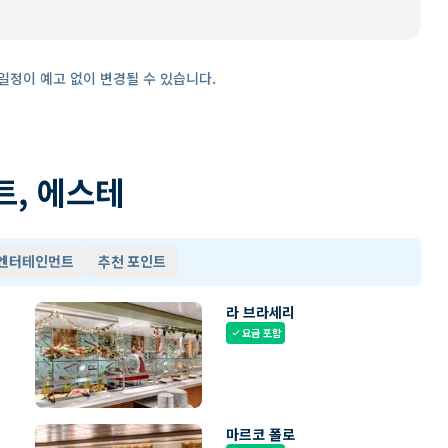
일정이 예고 없이 변경될 수 있습니다.
트, 에스테
 엔터테인먼트
추천 포인트
라 브라세리
요금 포함
check
마르코 폴로