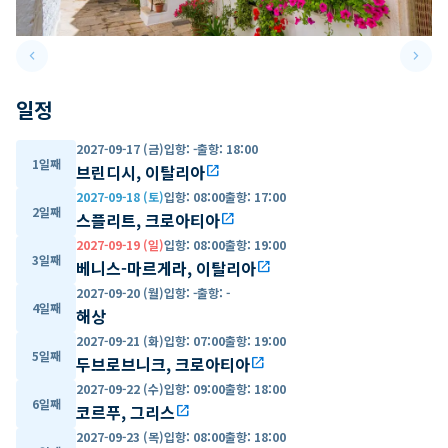
keyboard_arrow_left
keyboard_arrow_right
Previous slide
Next 
일정
2027-09-17 (금)
입항
:
-
출항
:
18:00
1일째
브린디시, 이탈리아
open_in_new
2027-09-18 (토)
입항
:
08:00
출항
:
17:00
2일째
스플리트, 크로아티아
open_in_new
2027-09-19 (일)
입항
:
08:00
출항
:
19:00
3일째
베니스-마르게라, 이탈리아
open_in_new
2027-09-20 (월)
입항
:
-
출항
:
-
4일째
해상
2027-09-21 (화)
입항
:
07:00
출항
:
19:00
5일째
두브로브니크, 크로아티아
open_in_new
2027-09-22 (수)
입항
:
09:00
출항
:
18:00
6일째
코르푸, 그리스
open_in_new
2027-09-23 (목)
입항
:
08:00
출항
:
18:00