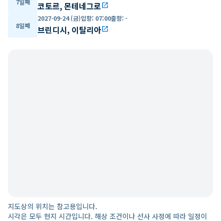
7일째
코토르, 몬테네그로
open_in_new
2027-09-24 (금)
입항
:
07:00
출항
:
-
8일째
브린디시, 이탈리아
open_in_new
지도상의 위치는 참고용입니다.
시각은 모두 현지 시간입니다. 해상 조건이나 선사 사정에 따라 일정이