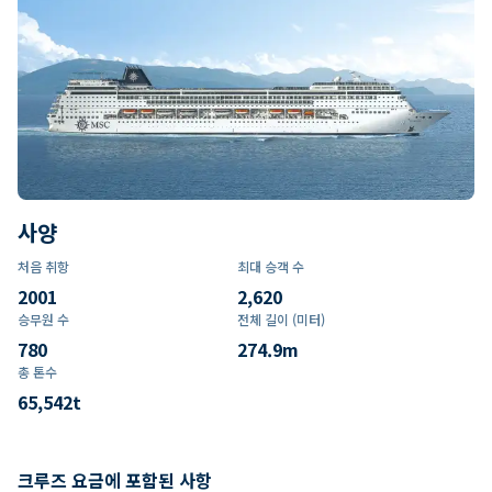
사양
처음 취항
최대 승객 수
2001
2,620
승무원 수
전체 길이 (미터)
780
274.9
m
총 톤수
65,542
t
크루즈 요금에 포함된 사항