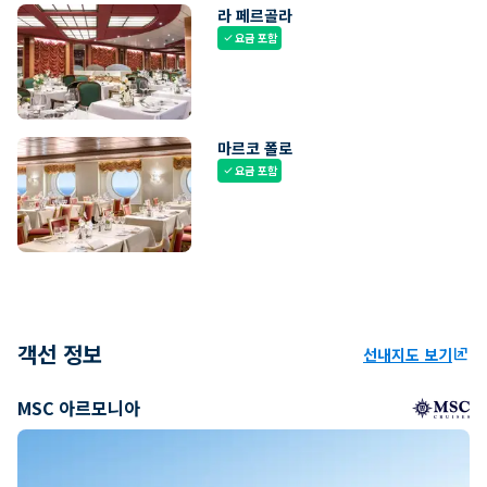
라 페르골라
요금 포함
check
마르코 폴로
요금 포함
check
객선 정보
선내지도 보기
ungroup
MSC 아르모니아