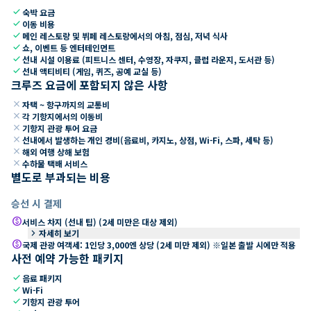
check
숙박 요금
check
이동 비용
check
메인 레스토랑 및 뷔페 레스토랑에서의 아침, 점심, 저녁 식사
check
쇼, 이벤트 등 엔터테인먼트
check
선내 시설 이용료 (피트니스 센터, 수영장, 자쿠지, 클럽 라운지, 도서관 등)
check
선내 액티비티 (게임, 퀴즈, 공예 교실 등)
크루즈 요금에 포함되지 않은 사항
close
자택 ~ 항구까지의 교통비
close
각 기항지에서의 이동비
close
기항지 관광 투어 요금
close
선내에서 발생하는 개인 경비(음료비, 카지노, 상점, Wi-Fi, 스파, 세탁 등)
close
해외 여행 상해 보험
close
수하물 택배 서비스
별도로 부과되는 비용
승선 시 결제
paid
서비스 차지 (선내 팁) (2세 미만은 대상 제외)
keyboard_arrow_right
자세히 보기
paid
국제 관광 여객세: 1인당 3,000엔 상당 (2세 미만 제외) ※일본 출발 시에만 적용
사전 예약 가능한 패키지
check
음료 패키지
check
Wi-Fi
check
기항지 관광 투어