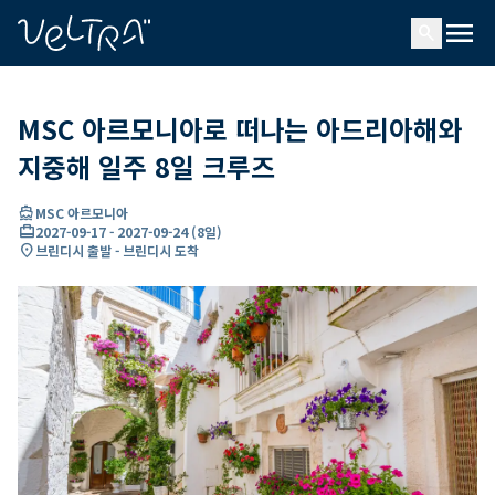
ading...
딩
menu
…
search
MSC 아르모니아로 떠나는 아드리아해와
지중해 일주 8일 크루즈
directions_boat
MSC 아르모니아
card_travel
2027-09-17
-
2027-09-24
(
8일
)
location_on
브린디시 출발 - 브린디시 도착