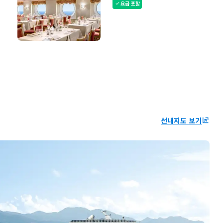
요금 포함
check
선내지도 보기
ungroup