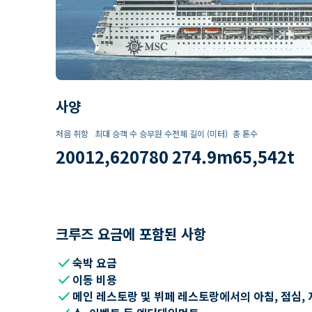
사양
처음 취항
최대 승객 수
승무원 수
전체 길이 (미터)
총 톤수
2001
2,620
780
274.9
m
65,542
t
크루즈 요금에 포함된 사항
check
숙박 요금
check
이동 비용
check
메인 레스토랑 및 뷔페 레스토랑에서의 아침, 점심, 