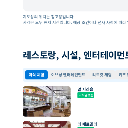
지도상의 위치는 참고용입니다.
시각은 모두 현지 시간입니다. 해상 조건이나 선사 사정에 따라 
레스토랑, 시설, 엔터테이먼
미식 체험
이브닝 엔터테인먼트
리트릿 체험
키즈
일 지라솔
요금 포함
check
라 페르골라