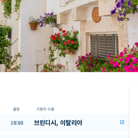
출항
기항지 이름
브린디시, 이탈리아
18:00
open_in_new