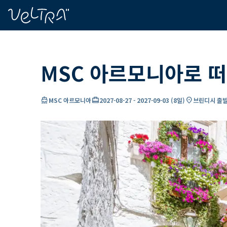
ading...
딩
…
MSC 아르모니아로 
directions_boat
card_travel
location_on
MSC 아르모니아
2027-08-27
-
2027-09-03
(
8일
)
브린디시 출발