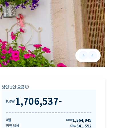
keyboard_arrow_left
keyboard_arrow_right
Previous slide
Next slide
성인 1인 요금
info
1,706,537
-
KRW
8일
1,364,945
KRW
항만 비용
341,592
KRW