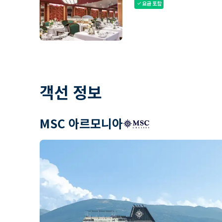
요금 포함
check
객선 정보
MSC 아르모니아