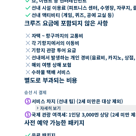
check
쇼, 이벤트 등 엔터테인먼트
check
선내 시설 이용료 (피트니스 센터, 수영장, 자쿠지, 
check
선내 액티비티 (게임, 퀴즈, 공예 교실 등)
크루즈 요금에 포함되지 않은 사항
close
자택 ~ 항구까지의 교통비
close
각 기항지에서의 이동비
close
기항지 관광 투어 요금
close
선내에서 발생하는 개인 경비(음료비, 카지노, 상점, Wi
close
해외 여행 상해 보험
close
수하물 택배 서비스
별도로 부과되는 비용
승선 시 결제
paid
서비스 차지 (선내 팁) (2세 미만은 대상 제외)
keyboard_arrow_right
자세히 보기
paid
국제 관광 여객세: 1인당 3,000엔 상당 (2세 미만
사전 예약 가능한 패키지
check
음료 패키지