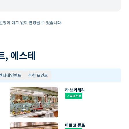
일정이 예고 없이 변경될 수 있습니다.
트, 에스테
 엔터테인먼트
추천 포인트
라 브라세리
요금 포함
check
마르코 폴로