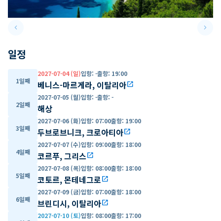
keyboard_arrow_left
keyboard_arrow_right
Previous slide
Next 
일정
2027-07-04 (일)
입항
:
-
출항
:
19:00
1일째
베니스-마르게라, 이탈리아
open_in_new
2027-07-05 (월)
입항
:
-
출항
:
-
2일째
해상
2027-07-06 (화)
입항
:
07:00
출항
:
19:00
3일째
두브로브니크, 크로아티아
open_in_new
2027-07-07 (수)
입항
:
09:00
출항
:
18:00
4일째
코르푸, 그리스
open_in_new
2027-07-08 (목)
입항
:
08:00
출항
:
18:00
5일째
코토르, 몬테네그로
open_in_new
2027-07-09 (금)
입항
:
07:00
출항
:
18:00
6일째
브린디시, 이탈리아
open_in_new
2027-07-10 (토)
입항
:
08:00
출항
:
17:00