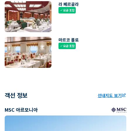
라 페르골라
요금 포함
check
마르코 폴로
요금 포함
check
객선 정보
선내지도 보기
ungroup
MSC 아르모니아