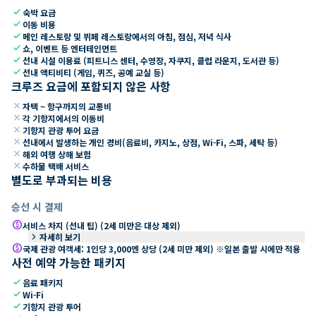
check
숙박 요금
check
이동 비용
check
메인 레스토랑 및 뷔페 레스토랑에서의 아침, 점심, 저녁 식사
check
쇼, 이벤트 등 엔터테인먼트
check
선내 시설 이용료 (피트니스 센터, 수영장, 자쿠지, 클럽 라운지, 도서관 등)
check
선내 액티비티 (게임, 퀴즈, 공예 교실 등)
크루즈 요금에 포함되지 않은 사항
close
자택 ~ 항구까지의 교통비
close
각 기항지에서의 이동비
close
기항지 관광 투어 요금
close
선내에서 발생하는 개인 경비(음료비, 카지노, 상점, Wi-Fi, 스파, 세탁 등)
close
해외 여행 상해 보험
close
수하물 택배 서비스
별도로 부과되는 비용
승선 시 결제
paid
서비스 차지 (선내 팁) (2세 미만은 대상 제외)
keyboard_arrow_right
자세히 보기
paid
국제 관광 여객세: 1인당 3,000엔 상당 (2세 미만 제외) ※일본 출발 시에만 적용
사전 예약 가능한 패키지
check
음료 패키지
check
Wi-Fi
check
기항지 관광 투어