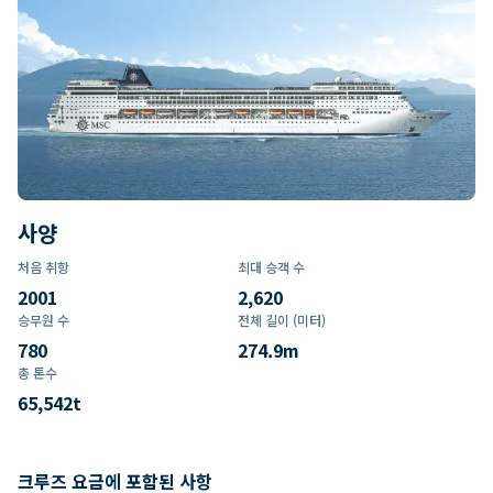
사양
처음 취항
최대 승객 수
2001
2,620
승무원 수
전체 길이 (미터)
780
274.9
m
총 톤수
65,542
t
크루즈 요금에 포함된 사항