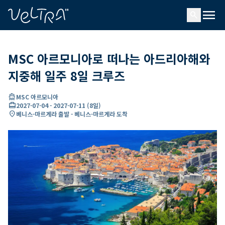
ading...
딩
menu
…
search
MSC 아르모니아로 떠나는 아드리아해와
지중해 일주 8일 크루즈
directions_boat
MSC 아르모니아
card_travel
2027-07-04
-
2027-07-11
(
8일
)
location_on
베니스-마르게라 출발 - 베니스-마르게라 도착