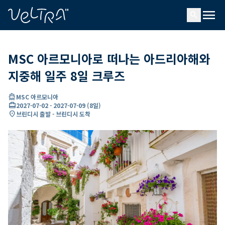
ading...
딩
menu
…
search
MSC 아르모니아로 떠나는 아드리아해와
지중해 일주 8일 크루즈
directions_boat
MSC 아르모니아
card_travel
2027-07-02
-
2027-07-09
(
8일
)
location_on
브린디시 출발 - 브린디시 도착