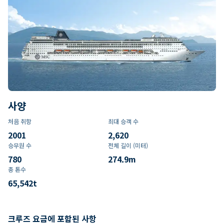
사양
처음 취항
최대 승객 수
2001
2,620
승무원 수
전체 길이 (미터)
780
274.9
m
총 톤수
65,542
t
크루즈 요금에 포함된 사항