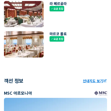
라 페르골라
요금 포함
check
마르코 폴로
요금 포함
check
객선 정보
선내지도 보기
ungroup
MSC 아르모니아