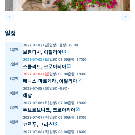
keyboard_arrow_left
keyboard_arrow_right
Previous slide
Next 
일정
2027-07-02 (금)
입항
:
-
출항
:
18:00
1일째
브린디시, 이탈리아
open_in_new
2027-07-03 (토)
입항
:
08:00
출항
:
17:00
2일째
스플리트, 크로아티아
open_in_new
2027-07-04 (일)
입항
:
08:00
출항
:
19:00
3일째
베니스-마르게라, 이탈리아
open_in_new
2027-07-05 (월)
입항
:
-
출항
:
-
4일째
해상
2027-07-06 (화)
입항
:
07:00
출항
:
19:00
5일째
두브로브니크, 크로아티아
open_in_new
2027-07-07 (수)
입항
:
09:00
출항
:
18:00
6일째
코르푸, 그리스
open_in_new
2027-07-08 (목)
입항
:
08:00
출항
:
18:00