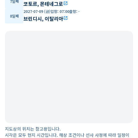
7일째
코토르, 몬테네그로
open_in_new
2027-07-09 (금)
입항
:
07:00
출항
:
-
8일째
브린디시, 이탈리아
open_in_new
지도상의 위치는 참고용입니다.
시각은 모두 현지 시간입니다. 해상 조건이나 선사 사정에 따라 일정이