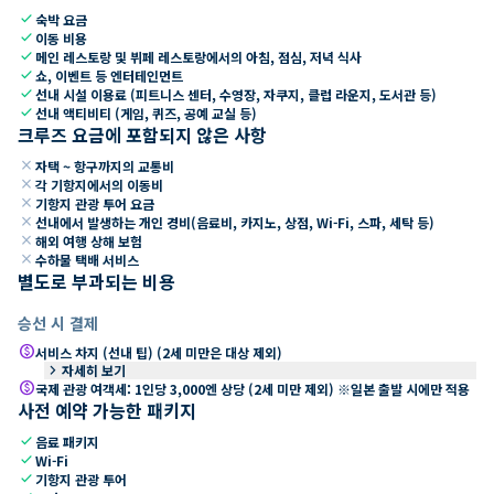
check
숙박 요금
check
이동 비용
check
메인 레스토랑 및 뷔페 레스토랑에서의 아침, 점심, 저녁 식사
check
쇼, 이벤트 등 엔터테인먼트
check
선내 시설 이용료 (피트니스 센터, 수영장, 자쿠지, 클럽 라운지, 도서관 등)
check
선내 액티비티 (게임, 퀴즈, 공예 교실 등)
크루즈 요금에 포함되지 않은 사항
close
자택 ~ 항구까지의 교통비
close
각 기항지에서의 이동비
close
기항지 관광 투어 요금
close
선내에서 발생하는 개인 경비(음료비, 카지노, 상점, Wi-Fi, 스파, 세탁 등)
close
해외 여행 상해 보험
close
수하물 택배 서비스
별도로 부과되는 비용
승선 시 결제
paid
서비스 차지 (선내 팁) (2세 미만은 대상 제외)
keyboard_arrow_right
자세히 보기
paid
국제 관광 여객세: 1인당 3,000엔 상당 (2세 미만 제외) ※일본 출발 시에만 적용
사전 예약 가능한 패키지
check
음료 패키지
check
Wi-Fi
check
기항지 관광 투어