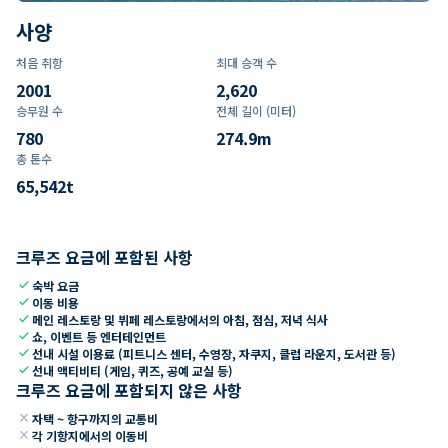
사양
처음 취항
최대 승객 수
2001
2,620
승무원 수
전체 길이 (미터)
780
274.9
m
총 톤수
65,542
t
크루즈 요금에 포함된 사항
check
숙박 요금
check
이동 비용
check
메인 레스토랑 및 뷔페 레스토랑에서의 아침, 점심, 저녁 식사
check
쇼, 이벤트 등 엔터테인먼트
check
선내 시설 이용료 (피트니스 센터, 수영장, 자쿠지, 클럽 라운지, 도서관 등)
check
선내 액티비티 (게임, 퀴즈, 공예 교실 등)
크루즈 요금에 포함되지 않은 사항
close
자택 ~ 항구까지의 교통비
close
각 기항지에서의 이동비