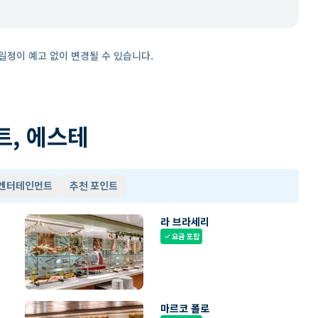
일정이 예고 없이 변경될 수 있습니다.
트, 에스테
 엔터테인먼트
추천 포인트
라 브라세리
요금 포함
check
마르코 폴로