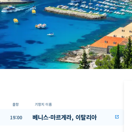
출항
기항지 이름
베니스-마르게라, 이탈리아
19:00
open_in_new