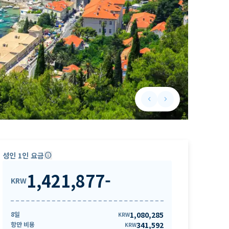
keyboard_arrow_left
keyboard_arrow_right
Previous slide
Next slide
성인 1인 요금
info
1,421,877
-
KRW
8일
1,080,285
KRW
항만 비용
341,592
KRW