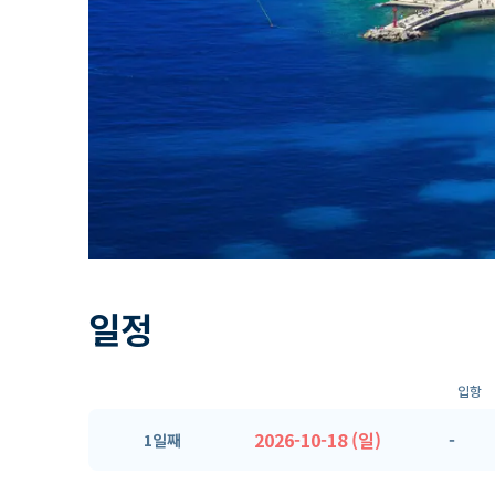
일정
입항
2026-10-18 (일)
-
1일째