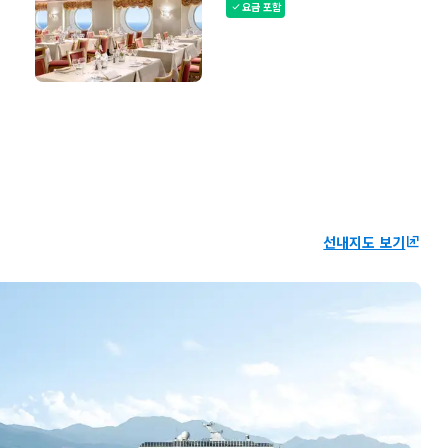
요금 포함
check
선내지도 보기
ungroup