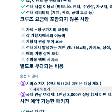
check
쇼, 이벤트 등 엔터테인먼트
check
선내 시설 이용료 (피트니스 센터, 수영장, 자쿠지, 
check
선내 액티비티 (게임, 퀴즈, 공예 교실 등)
크루즈 요금에 포함되지 않은 사항
close
자택 ~ 항구까지의 교통비
close
각 기항지에서의 이동비
close
기항지 관광 투어 요금
close
선내에서 발생하는 개인 경비(음료비, 카지노, 상점, Wi
close
해외 여행 상해 보험
close
수하물 택배 서비스
별도로 부과되는 비용
승선 시 결제
paid
서비스 차지 (선내 팁) (2세 미만은 대상 제외)
keyboard_arrow_right
자세히 보기
paid
국제 관광 여객세: 1인당 3,000엔 상당 (2세 미만
사전 예약 가능한 패키지
check
음료 패키지