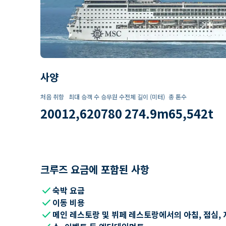
사양
처음 취항
최대 승객 수
승무원 수
전체 길이 (미터)
총 톤수
2001
2,620
780
274.9
m
65,542
t
크루즈 요금에 포함된 사항
check
숙박 요금
check
이동 비용
check
메인 레스토랑 및 뷔페 레스토랑에서의 아침, 점심, 