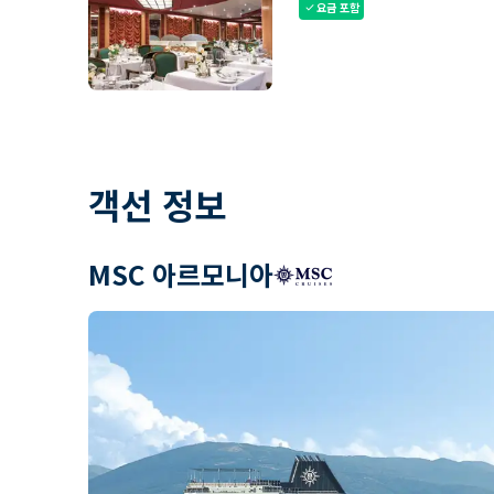
요금 포함
check
객선 정보
MSC 아르모니아