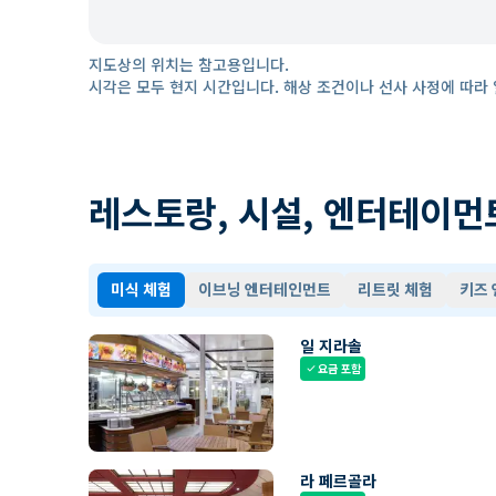
지도상의 위치는 참고용입니다.
시각은 모두 현지 시간입니다. 해상 조건이나 선사 사정에 따라 
레스토랑, 시설, 엔터테이먼
미식 체험
이브닝 엔터테인먼트
리트릿 체험
키즈
일 지라솔
요금 포함
check
라 페르골라