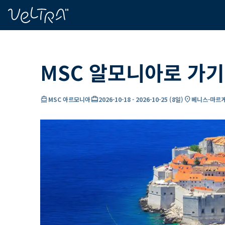
ading...
딩
…
MSC 알모니아로 가기
directions_boat
card_travel
location_on
MSC 아르모니아
2026-10-18
-
2026-10-25
(
8일
)
베니스-마르게