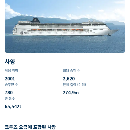
사양
처음 취항
최대 승객 수
2001
2,620
승무원 수
전체 길이 (미터)
780
274.9
m
총 톤수
65,542
t
크루즈 요금에 포함된 사항