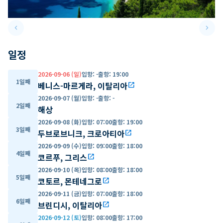
keyboard_arrow_left
keyboard_arrow_right
Previous slide
Next 
일정
2026-09-06 (일)
입항
:
-
출항
:
19:00
1일째
베니스-마르게라, 이탈리아
open_in_new
2026-09-07 (월)
입항
:
-
출항
:
-
2일째
해상
2026-09-08 (화)
입항
:
07:00
출항
:
19:00
3일째
두브로브니크, 크로아티아
open_in_new
2026-09-09 (수)
입항
:
09:00
출항
:
18:00
4일째
코르푸, 그리스
open_in_new
2026-09-10 (목)
입항
:
08:00
출항
:
18:00
5일째
코토르, 몬테네그로
open_in_new
2026-09-11 (금)
입항
:
07:00
출항
:
18:00
6일째
브린디시, 이탈리아
open_in_new
2026-09-12 (토)
입항
:
08:00
출항
:
17:00