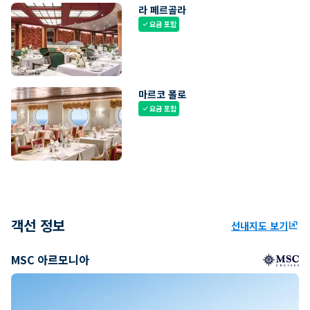
라 페르골라
요금 포함
check
마르코 폴로
요금 포함
check
객선 정보
선내지도 보기
ungroup
MSC 아르모니아