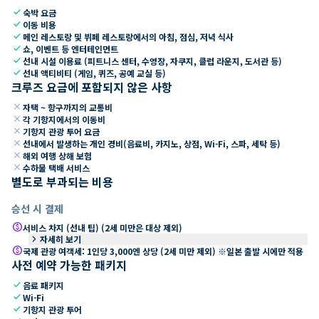
check
숙박 요금
check
이동 비용
check
메인 레스토랑 및 뷔페 레스토랑에서의 아침, 점심, 저녁 식사
check
쇼, 이벤트 등 엔터테인먼트
check
선내 시설 이용료 (피트니스 센터, 수영장, 자쿠지, 클럽 라운지, 도서관 등)
check
선내 액티비티 (게임, 퀴즈, 공예 교실 등)
크루즈 요금에 포함되지 않은 사항
close
자택 ~ 항구까지의 교통비
close
각 기항지에서의 이동비
close
기항지 관광 투어 요금
close
선내에서 발생하는 개인 경비(음료비, 카지노, 상점, Wi-Fi, 스파, 세탁 등)
close
해외 여행 상해 보험
close
수하물 택배 서비스
별도로 부과되는 비용
승선 시 결제
paid
서비스 차지 (선내 팁) (2세 미만은 대상 제외)
keyboard_arrow_right
자세히 보기
paid
국제 관광 여객세: 1인당 3,000엔 상당 (2세 미만 제외) ※일본 출발 시에만 적용
사전 예약 가능한 패키지
check
음료 패키지
check
Wi-Fi
check
기항지 관광 투어