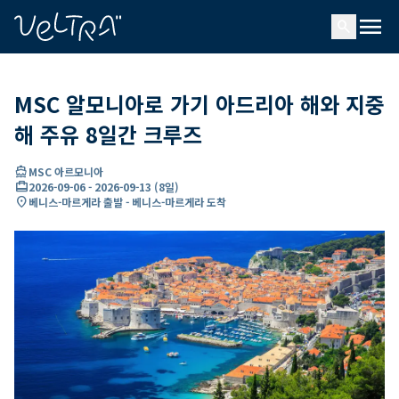
ading...
딩
menu
…
search
MSC 알모니아로 가기 아드리아 해와 지중
해 주유 8일간 크루즈
directions_boat
MSC 아르모니아
card_travel
2026-09-06
-
2026-09-13
(
8일
)
location_on
베니스-마르게라 출발 - 베니스-마르게라 도착