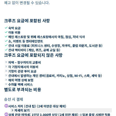
예고 없이 변경될 수 있습니다.
크루즈 요금에 포함된 사항
check
숙박 요금
check
이동 비용
check
메인 레스토랑 및 뷔페 레스토랑에서의 아침, 점심, 저녁 식사
check
쇼, 이벤트 등 엔터테인먼트
check
선내 시설 이용료 (피트니스 센터, 수영장, 자쿠지, 클럽 라운지, 도서관 등)
check
선내 액티비티 (게임, 퀴즈, 공예 교실 등)
크루즈 요금에 포함되지 않은 사항
close
자택 ~ 항구까지의 교통비
close
각 기항지에서의 이동비
close
기항지 관광 투어 요금
close
선내에서 발생하는 개인 경비(음료비, 카지노, 상점, Wi-Fi, 스파, 세탁 등)
close
해외 여행 상해 보험
close
수하물 택배 서비스
별도로 부과되는 비용
승선 시 결제
paid
서비스 차지 (선내 팁) (2세 미만은 대상 제외)
keyboard_arrow_right
자세히 보기
paid
국제 관광 여객세: 1인당 3,000엔 상당 (2세 미만 제외) ※일본 출발 시에만 적용