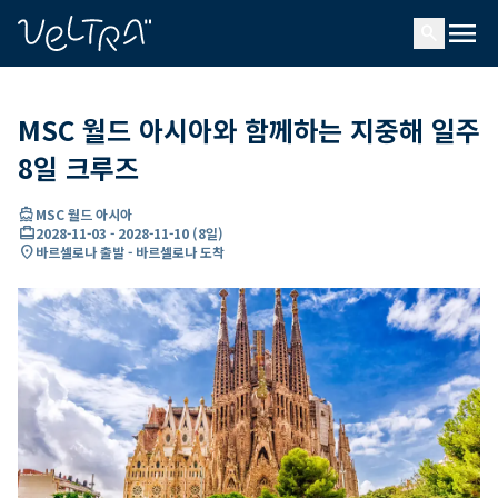
ading...
딩
menu
…
search
MSC 월드 아시아와 함께하는 지중해 일주
8일 크루즈
directions_boat
MSC 월드 아시아
card_travel
2028-11-03
-
2028-11-10
(
8일
)
location_on
바르셀로나 출발 - 바르셀로나 도착