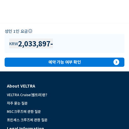
성인 1인 요금
info
2,033,897
-
KRW
expand_circle_right
예약 가능 여부 확인
About VELTRA
VELTRA Cruise(벨트라)란?
자주 묻는 질문
MSC크루즈에 관한 질문
프린세스 크루즈에 관한 질문
Legal Information