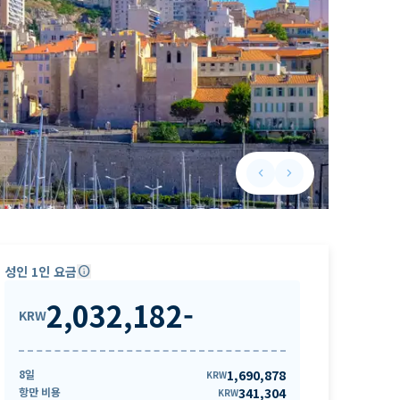
keyboard_arrow_left
keyboard_arrow_right
Previous slide
Next slide
성인 1인 요금
info
2,032,182
-
KRW
8일
1,690,878
KRW
항만 비용
341,304
KRW