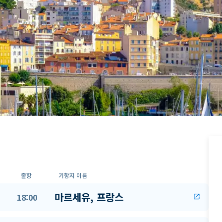
출항
기항지 이름
마르세유, 프랑스
18:00
open_in_new