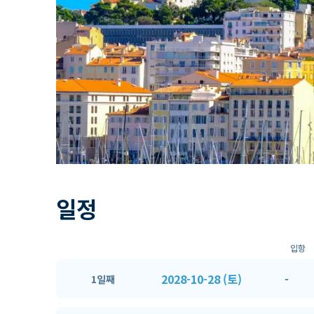
일정
입항
2028-10-28 (토)
-
1일째