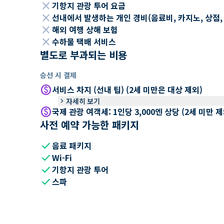
close
기항지 관광 투어 요금
close
선내에서 발생하는 개인 경비(음료비, 카지노, 상점, Wi
close
해외 여행 상해 보험
close
수하물 택배 서비스
별도로 부과되는 비용
승선 시 결제
paid
서비스 차지 (선내 팁) (2세 미만은 대상 제외)
keyboard_arrow_right
자세히 보기
paid
국제 관광 여객세: 1인당 3,000엔 상당 (2세 미만
사전 예약 가능한 패키지
check
음료 패키지
check
Wi-Fi
check
기항지 관광 투어
check
스파