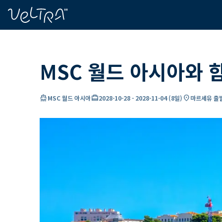
ading...
딩
…
MSC 월드 아시아와 
directions_boat
card_travel
location_on
MSC 월드 아시아
2028-10-28
-
2028-11-04
(
8일
)
마르세유 출발