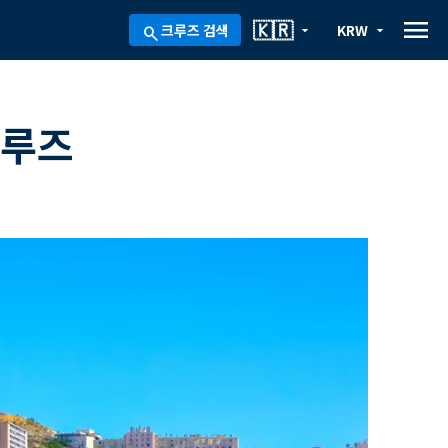
menu
🇰🇷
크루즈 검색
KRW
arrow_drop_down
arrow_drop_down
search
크루즈