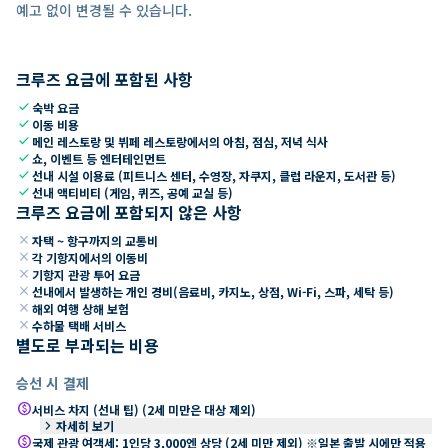
예고 없이 변경될 수 있습니다.
크루즈 요금에 포함된 사항
check
숙박 요금
check
이동 비용
check
메인 레스토랑 및 뷔페 레스토랑에서의 아침, 점심, 저녁 식사
check
쇼, 이벤트 등 엔터테인먼트
check
선내 시설 이용료 (피트니스 센터, 수영장, 자쿠지, 클럽 라운지, 도서관 등)
check
선내 액티비티 (게임, 퀴즈, 공예 교실 등)
크루즈 요금에 포함되지 않은 사항
close
자택 ~ 항구까지의 교통비
close
각 기항지에서의 이동비
close
기항지 관광 투어 요금
close
선내에서 발생하는 개인 경비(음료비, 카지노, 상점, Wi-Fi, 스파, 세탁 등)
close
해외 여행 상해 보험
close
수하물 택배 서비스
별도로 부과되는 비용
승선 시 결제
paid
서비스 차지 (선내 팁) (2세 미만은 대상 제외)
keyboard_arrow_right
자세히 보기
paid
국제 관광 여객세: 1인당 3,000엔 상당 (2세 미만 제외) ※일본 출발 시에만 적용