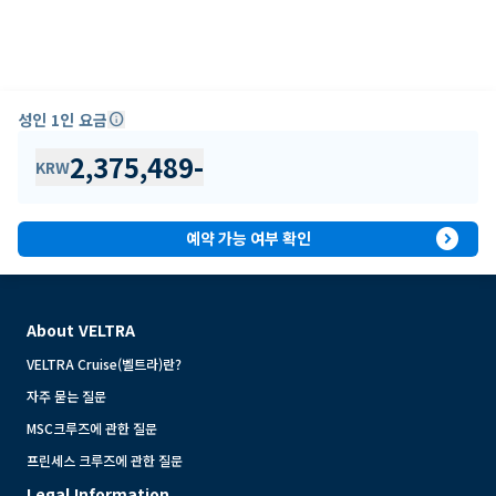
성인 1인 요금
info
2,375,489
-
KRW
expand_circle_right
예약 가능 여부 확인
About VELTRA
VELTRA Cruise(벨트라)란?
자주 묻는 질문
MSC크루즈에 관한 질문
프린세스 크루즈에 관한 질문
Legal Information