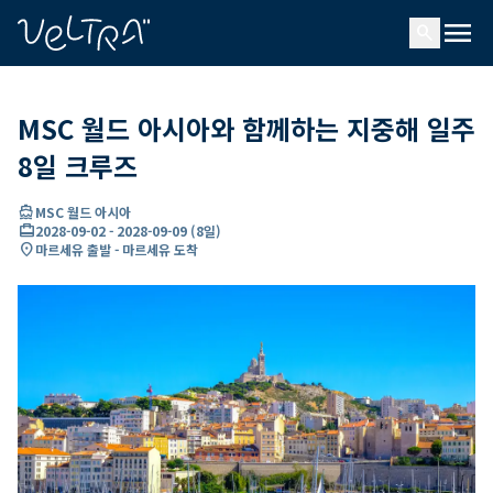
ading...
딩
menu
…
search
MSC 월드 아시아와 함께하는 지중해 일주
8일 크루즈
directions_boat
MSC 월드 아시아
card_travel
2028-09-02
-
2028-09-09
(
8일
)
location_on
마르세유 출발 - 마르세유 도착