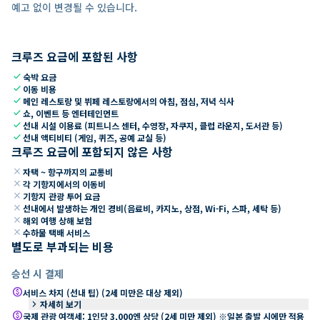
예고 없이 변경될 수 있습니다.
크루즈 요금에 포함된 사항
check
숙박 요금
check
이동 비용
check
메인 레스토랑 및 뷔페 레스토랑에서의 아침, 점심, 저녁 식사
check
쇼, 이벤트 등 엔터테인먼트
check
선내 시설 이용료 (피트니스 센터, 수영장, 자쿠지, 클럽 라운지, 도서관 등)
check
선내 액티비티 (게임, 퀴즈, 공예 교실 등)
크루즈 요금에 포함되지 않은 사항
close
자택 ~ 항구까지의 교통비
close
각 기항지에서의 이동비
close
기항지 관광 투어 요금
close
선내에서 발생하는 개인 경비(음료비, 카지노, 상점, Wi-Fi, 스파, 세탁 등)
close
해외 여행 상해 보험
close
수하물 택배 서비스
별도로 부과되는 비용
승선 시 결제
paid
서비스 차지 (선내 팁) (2세 미만은 대상 제외)
keyboard_arrow_right
자세히 보기
paid
국제 관광 여객세: 1인당 3,000엔 상당 (2세 미만 제외) ※일본 출발 시에만 적용