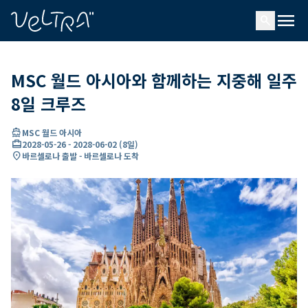
ading...
딩
menu
…
search
MSC 월드 아시아와 함께하는 지중해 일주
8일 크루즈
directions_boat
MSC 월드 아시아
card_travel
2028-05-26
-
2028-06-02
(
8일
)
location_on
바르셀로나 출발 - 바르셀로나 도착