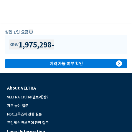
성인 1인 요금
info
1,975,298
-
KRW
expand_circle_right
예약 가능 여부 확인
About VELTRA
VELTRA Cruise(벨트라)란?
자주 묻는 질문
MSC크루즈에 관한 질문
프린세스 크루즈에 관한 질문
Legal Information