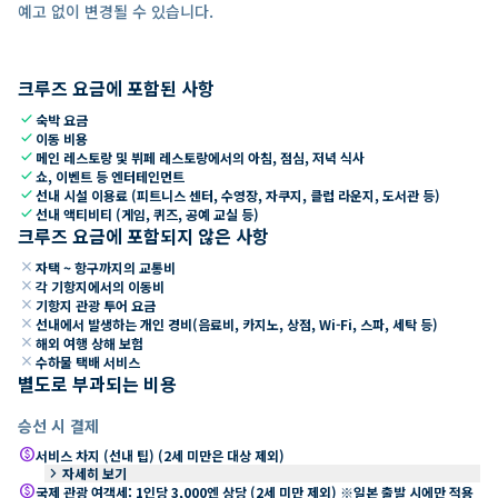
예고 없이 변경될 수 있습니다.
크루즈 요금에 포함된 사항
check
숙박 요금
check
이동 비용
check
메인 레스토랑 및 뷔페 레스토랑에서의 아침, 점심, 저녁 식사
check
쇼, 이벤트 등 엔터테인먼트
check
선내 시설 이용료 (피트니스 센터, 수영장, 자쿠지, 클럽 라운지, 도서관 등)
check
선내 액티비티 (게임, 퀴즈, 공예 교실 등)
크루즈 요금에 포함되지 않은 사항
close
자택 ~ 항구까지의 교통비
close
각 기항지에서의 이동비
close
기항지 관광 투어 요금
close
선내에서 발생하는 개인 경비(음료비, 카지노, 상점, Wi-Fi, 스파, 세탁 등)
close
해외 여행 상해 보험
close
수하물 택배 서비스
별도로 부과되는 비용
승선 시 결제
paid
서비스 차지 (선내 팁) (2세 미만은 대상 제외)
keyboard_arrow_right
자세히 보기
paid
국제 관광 여객세: 1인당 3,000엔 상당 (2세 미만 제외) ※일본 출발 시에만 적용