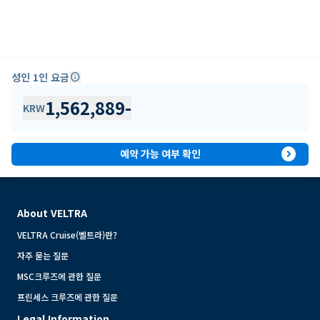
성인 1인 요금
info
1,562,889
-
KRW
expand_circle_right
예약 가능 여부 확인
About VELTRA
VELTRA Cruise(벨트라)란?
자주 묻는 질문
MSC크루즈에 관한 질문
프린세스 크루즈에 관한 질문
Legal Information