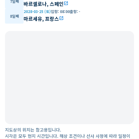
7일째
바르셀로나, 스페인
open_in_new
2028-03-25 (토)
입항
:
08:00
출항
:
-
8일째
마르세유, 프랑스
open_in_new
지도상의 위치는 참고용입니다.
시각은 모두 현지 시간입니다. 해상 조건이나 선사 사정에 따라 일정이