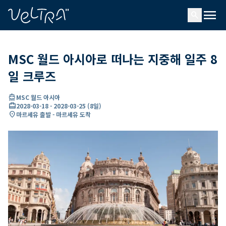
ading...
딩
menu
…
search
MSC 월드 아시아로 떠나는 지중해 일주 8
일 크루즈
directions_boat
MSC 월드 아시아
card_travel
2028-03-18
-
2028-03-25
(
8일
)
location_on
마르세유 출발 - 마르세유 도착