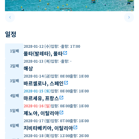
keyboard_arrow_left
keyboard_arrow_right
Previous slide
Next 
일정
2028-01-12 (수)
입항
:
-
출항
:
17:00
1일째
몰타(발레타), 몰타
open_in_new
2028-01-13 (목)
입항
:
-
출항
:
-
2일째
해상
2028-01-14 (금)
입항
:
08:00
출항
:
18:00
3일째
바르셀로나, 스페인
open_in_new
2028-01-15 (토)
입항
:
08:00
출항
:
18:00
4일째
마르세유, 프랑스
open_in_new
2028-01-16 (일)
입항
:
08:00
출항
:
18:00
5일째
제노아, 이탈리아
open_in_new
2028-01-17 (월)
입항
:
07:00
출항
:
18:00
6일째
치비타베키아, 이탈리아
open_in_new
2028-01-18 (화)
입항
:
12:00
출항
:
20:00