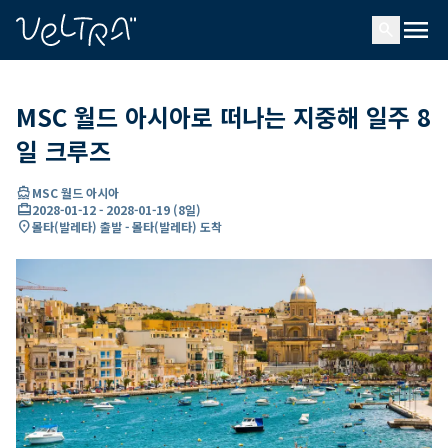
ading...
딩
menu
…
search
MSC 월드 아시아로 떠나는 지중해 일주 8
일 크루즈
directions_boat
MSC 월드 아시아
card_travel
2028-01-12
-
2028-01-19
(
8일
)
location_on
몰타(발레타) 출발 - 몰타(발레타) 도착