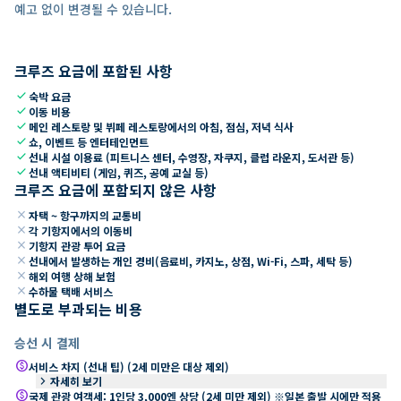
예고 없이 변경될 수 있습니다.
크루즈 요금에 포함된 사항
check
숙박 요금
check
이동 비용
check
메인 레스토랑 및 뷔페 레스토랑에서의 아침, 점심, 저녁 식사
check
쇼, 이벤트 등 엔터테인먼트
check
선내 시설 이용료 (피트니스 센터, 수영장, 자쿠지, 클럽 라운지, 도서관 등)
check
선내 액티비티 (게임, 퀴즈, 공예 교실 등)
크루즈 요금에 포함되지 않은 사항
close
자택 ~ 항구까지의 교통비
close
각 기항지에서의 이동비
close
기항지 관광 투어 요금
close
선내에서 발생하는 개인 경비(음료비, 카지노, 상점, Wi-Fi, 스파, 세탁 등)
close
해외 여행 상해 보험
close
수하물 택배 서비스
별도로 부과되는 비용
승선 시 결제
paid
서비스 차지 (선내 팁) (2세 미만은 대상 제외)
keyboard_arrow_right
자세히 보기
paid
국제 관광 여객세: 1인당 3,000엔 상당 (2세 미만 제외) ※일본 출발 시에만 적용