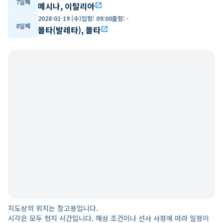
7일째
메시나, 이탈리아
open_in_new
2028-01-19 (수)
입항
:
09:00
출항
:
-
8일째
몰타(발레타), 몰타
open_in_new
지도상의 위치는 참고용입니다.
시각은 모두 현지 시간입니다. 해상 조건이나 선사 사정에 따라 일정이