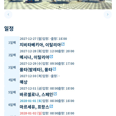
keyboard_arrow_left
keyboard_arrow_right
Previous slide
Next 
일정
2027-12-27 (월)
입항
:
-
출항
:
18:00
1일째
치비타베키아, 이탈리아
open_in_new
2027-12-28 (화)
입항
:
12:00
출항
:
20:00
2일째
메시나, 이탈리아
open_in_new
2027-12-29 (수)
입항
:
09:00
출항
:
17:00
3일째
몰타(발레타), 몰타
open_in_new
2027-12-30 (목)
입항
:
-
출항
:
-
4일째
해상
2027-12-31 (금)
입항
:
08:00
출항
:
18:00
5일째
바르셀로나, 스페인
open_in_new
2028-01-01 (토)
입항
:
08:00
출항
:
18:00
6일째
마르세유, 프랑스
open_in_new
2028-01-02 (일)
입항
:
08:00
출항
:
18:00