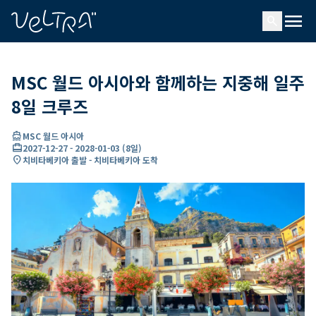
ading...
딩
menu
…
search
MSC 월드 아시아와 함께하는 지중해 일주
8일 크루즈
directions_boat
MSC 월드 아시아
card_travel
2027-12-27
-
2028-01-03
(
8일
)
location_on
치비타베키아 출발 - 치비타베키아 도착