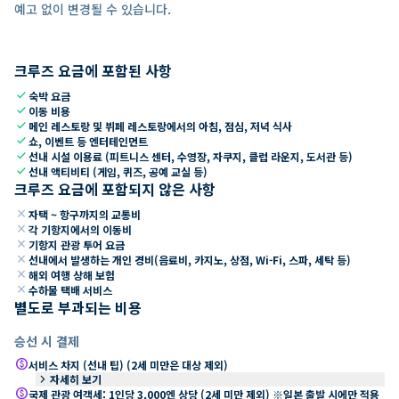
예고 없이 변경될 수 있습니다.
크루즈 요금에 포함된 사항
check
숙박 요금
check
이동 비용
check
메인 레스토랑 및 뷔페 레스토랑에서의 아침, 점심, 저녁 식사
check
쇼, 이벤트 등 엔터테인먼트
check
선내 시설 이용료 (피트니스 센터, 수영장, 자쿠지, 클럽 라운지, 도서관 등)
check
선내 액티비티 (게임, 퀴즈, 공예 교실 등)
크루즈 요금에 포함되지 않은 사항
close
자택 ~ 항구까지의 교통비
close
각 기항지에서의 이동비
close
기항지 관광 투어 요금
close
선내에서 발생하는 개인 경비(음료비, 카지노, 상점, Wi-Fi, 스파, 세탁 등)
close
해외 여행 상해 보험
close
수하물 택배 서비스
별도로 부과되는 비용
승선 시 결제
paid
서비스 차지 (선내 팁) (2세 미만은 대상 제외)
keyboard_arrow_right
자세히 보기
paid
국제 관광 여객세: 1인당 3,000엔 상당 (2세 미만 제외) ※일본 출발 시에만 적용