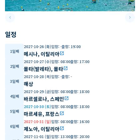
keyboard_arrow_left
keyboard_arrow_right
Previous slide
Next 
일정
2027-10-26 (화)
입항
:
-
출항
:
19:00
1일째
메시나, 이탈리아
open_in_new
2027-10-27 (수)
입항
:
08:00
출항
:
17:00
2일째
몰타(발레타), 몰타
open_in_new
2027-10-28 (목)
입항
:
-
출항
:
-
3일째
해상
2027-10-29 (금)
입항
:
08:00
출항
:
18:00
4일째
바르셀로나, 스페인
open_in_new
2027-10-30 (토)
입항
:
08:00
출항
:
18:00
5일째
마르세유, 프랑스
open_in_new
2027-10-31 (일)
입항
:
08:00
출항
:
16:00
6일째
제노아, 이탈리아
open_in_new
2027-11-01 (월)
입항
:
13:00
출항
:
20:00