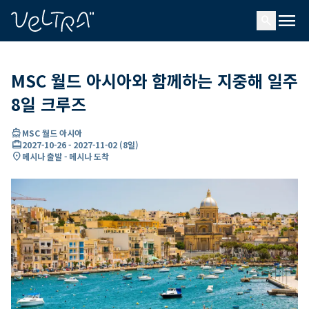
ading...
딩
menu
…
search
MSC 월드 아시아와 함께하는 지중해 일주
8일 크루즈
directions_boat
MSC 월드 아시아
card_travel
2027-10-26
-
2027-11-02
(
8일
)
location_on
메시나 출발 - 메시나 도착