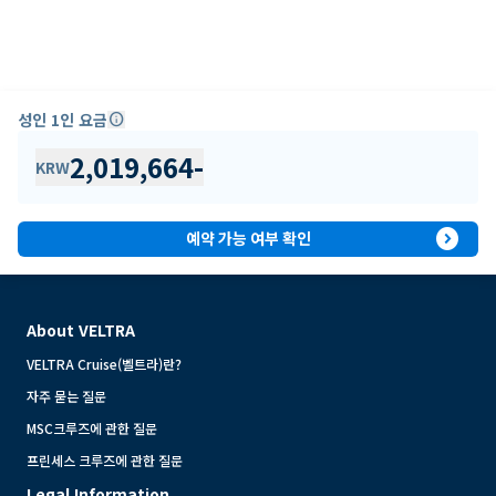
성인 1인 요금
info
2,019,664
-
KRW
expand_circle_right
예약 가능 여부 확인
About VELTRA
VELTRA Cruise(벨트라)란?
자주 묻는 질문
MSC크루즈에 관한 질문
프린세스 크루즈에 관한 질문
Legal Information