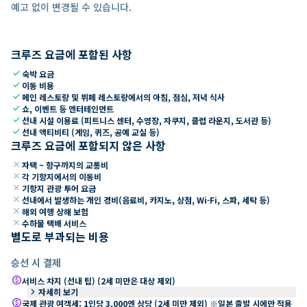
예고 없이 변경될 수 있습니다.
크루즈 요금에 포함된 사항
check
숙박 요금
check
이동 비용
check
메인 레스토랑 및 뷔페 레스토랑에서의 아침, 점심, 저녁 식사
check
쇼, 이벤트 등 엔터테인먼트
check
선내 시설 이용료 (피트니스 센터, 수영장, 자쿠지, 클럽 라운지, 도서관 등)
check
선내 액티비티 (게임, 퀴즈, 공예 교실 등)
크루즈 요금에 포함되지 않은 사항
close
자택 ~ 항구까지의 교통비
close
각 기항지에서의 이동비
close
기항지 관광 투어 요금
close
선내에서 발생하는 개인 경비(음료비, 카지노, 상점, Wi-Fi, 스파, 세탁 등)
close
해외 여행 상해 보험
close
수하물 택배 서비스
별도로 부과되는 비용
승선 시 결제
paid
서비스 차지 (선내 팁) (2세 미만은 대상 제외)
keyboard_arrow_right
자세히 보기
paid
국제 관광 여객세: 1인당 3,000엔 상당 (2세 미만 제외) ※일본 출발 시에만 적용