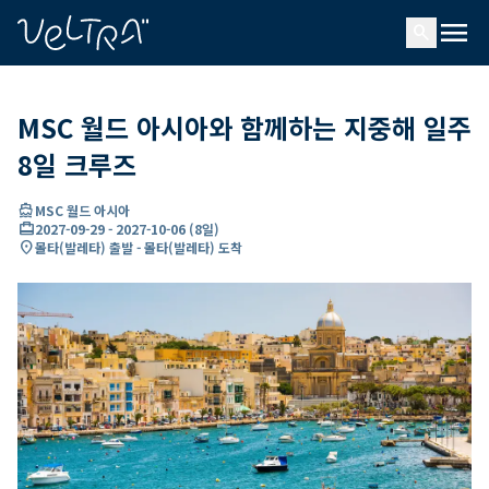
ading...
딩
menu
…
search
MSC 월드 아시아와 함께하는 지중해 일주
8일 크루즈
directions_boat
MSC 월드 아시아
card_travel
2027-09-29
-
2027-10-06
(
8일
)
location_on
몰타(발레타) 출발 - 몰타(발레타) 도착