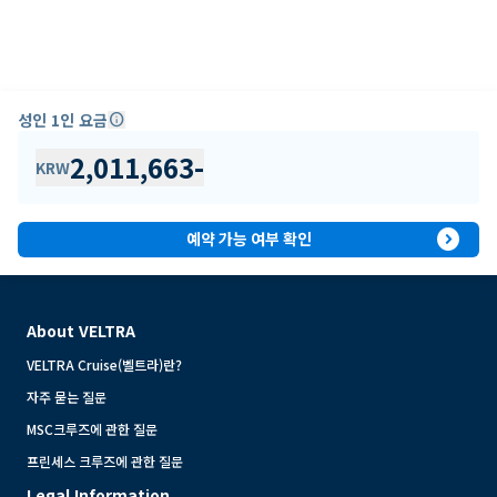
성인 1인 요금
info
2,011,663
-
KRW
expand_circle_right
예약 가능 여부 확인
About VELTRA
VELTRA Cruise(벨트라)란?
자주 묻는 질문
MSC크루즈에 관한 질문
프린세스 크루즈에 관한 질문
Legal Information