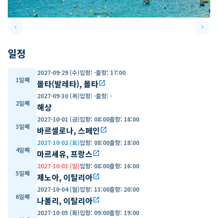
keyboard_arrow_left
keyboard_arrow_right
Previous slide
Next 
일정
2027-09-29 (수)
입항
:
-
출항
:
17:00
1일째
몰타(발레타), 몰타
open_in_new
2027-09-30 (목)
입항
:
-
출항
:
-
2일째
해상
2027-10-01 (금)
입항
:
08:00
출항
:
18:00
3일째
바르셀로나, 스페인
open_in_new
2027-10-02 (토)
입항
:
08:00
출항
:
18:00
4일째
마르세유, 프랑스
open_in_new
2027-10-03 (일)
입항
:
08:00
출항
:
16:00
5일째
제노아, 이탈리아
open_in_new
2027-10-04 (월)
입항
:
13:00
출항
:
20:00
6일째
나폴리, 이탈리아
open_in_new
2027-10-05 (화)
입항
:
09:00
출항
:
19:00