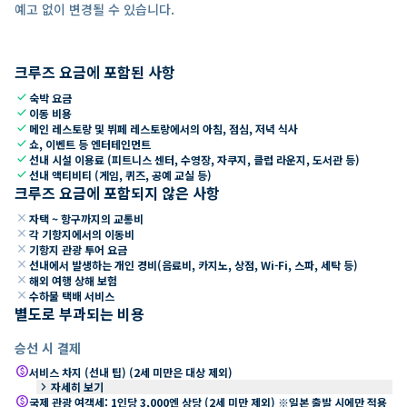
예고 없이 변경될 수 있습니다.
크루즈 요금에 포함된 사항
check
숙박 요금
check
이동 비용
check
메인 레스토랑 및 뷔페 레스토랑에서의 아침, 점심, 저녁 식사
check
쇼, 이벤트 등 엔터테인먼트
check
선내 시설 이용료 (피트니스 센터, 수영장, 자쿠지, 클럽 라운지, 도서관 등)
check
선내 액티비티 (게임, 퀴즈, 공예 교실 등)
크루즈 요금에 포함되지 않은 사항
close
자택 ~ 항구까지의 교통비
close
각 기항지에서의 이동비
close
기항지 관광 투어 요금
close
선내에서 발생하는 개인 경비(음료비, 카지노, 상점, Wi-Fi, 스파, 세탁 등)
close
해외 여행 상해 보험
close
수하물 택배 서비스
별도로 부과되는 비용
승선 시 결제
paid
서비스 차지 (선내 팁) (2세 미만은 대상 제외)
keyboard_arrow_right
자세히 보기
paid
국제 관광 여객세: 1인당 3,000엔 상당 (2세 미만 제외) ※일본 출발 시에만 적용