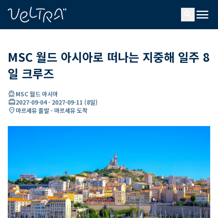
ading...
딩
menu
…
search
MSC 월드 아시아로 떠나는 지중해 일주 8
일 크루즈
directions_boat
MSC 월드 아시아
card_travel
2027-09-04
-
2027-09-11
(
8일
)
location_on
마르세유 출발 - 마르세유 도착