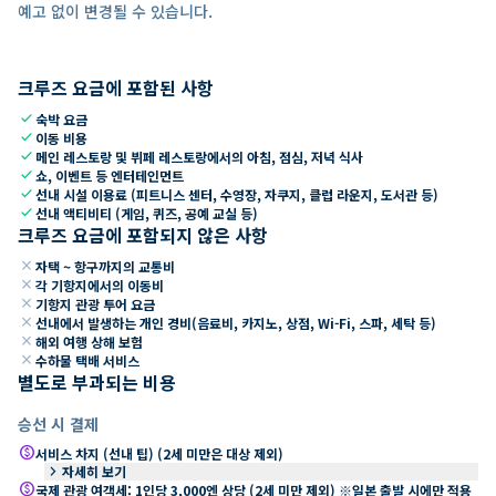
예고 없이 변경될 수 있습니다.
크루즈 요금에 포함된 사항
check
숙박 요금
check
이동 비용
check
메인 레스토랑 및 뷔페 레스토랑에서의 아침, 점심, 저녁 식사
check
쇼, 이벤트 등 엔터테인먼트
check
선내 시설 이용료 (피트니스 센터, 수영장, 자쿠지, 클럽 라운지, 도서관 등)
check
선내 액티비티 (게임, 퀴즈, 공예 교실 등)
크루즈 요금에 포함되지 않은 사항
close
자택 ~ 항구까지의 교통비
close
각 기항지에서의 이동비
close
기항지 관광 투어 요금
close
선내에서 발생하는 개인 경비(음료비, 카지노, 상점, Wi-Fi, 스파, 세탁 등)
close
해외 여행 상해 보험
close
수하물 택배 서비스
별도로 부과되는 비용
승선 시 결제
paid
서비스 차지 (선내 팁) (2세 미만은 대상 제외)
keyboard_arrow_right
자세히 보기
paid
국제 관광 여객세: 1인당 3,000엔 상당 (2세 미만 제외) ※일본 출발 시에만 적용