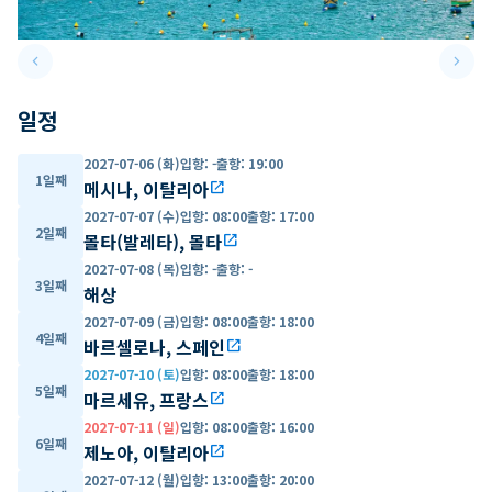
keyboard_arrow_left
keyboard_arrow_right
Previous slide
Next 
일정
2027-07-06 (화)
입항
:
-
출항
:
19:00
1일째
메시나, 이탈리아
open_in_new
2027-07-07 (수)
입항
:
08:00
출항
:
17:00
2일째
몰타(발레타), 몰타
open_in_new
2027-07-08 (목)
입항
:
-
출항
:
-
3일째
해상
2027-07-09 (금)
입항
:
08:00
출항
:
18:00
4일째
바르셀로나, 스페인
open_in_new
2027-07-10 (토)
입항
:
08:00
출항
:
18:00
5일째
마르세유, 프랑스
open_in_new
2027-07-11 (일)
입항
:
08:00
출항
:
16:00
6일째
제노아, 이탈리아
open_in_new
2027-07-12 (월)
입항
:
13:00
출항
:
20:00