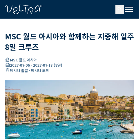
ading...
딩
menu
…
search
MSC 월드 아시아와 함께하는 지중해 일주
8일 크루즈
directions_boat
MSC 월드 아시아
card_travel
2027-07-06
-
2027-07-13
(
8일
)
location_on
메시나 출발 - 메시나 도착