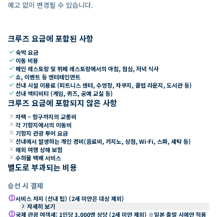
예고 없이 변경될 수 있습니다.
크루즈 요금에 포함된 사항
check
숙박 요금
check
이동 비용
check
메인 레스토랑 및 뷔페 레스토랑에서의 아침, 점심, 저녁 식사
check
쇼, 이벤트 등 엔터테인먼트
check
선내 시설 이용료 (피트니스 센터, 수영장, 자쿠지, 클럽 라운지, 도서관 등)
check
선내 액티비티 (게임, 퀴즈, 공예 교실 등)
크루즈 요금에 포함되지 않은 사항
close
자택 ~ 항구까지의 교통비
close
각 기항지에서의 이동비
close
기항지 관광 투어 요금
close
선내에서 발생하는 개인 경비(음료비, 카지노, 상점, Wi-Fi, 스파, 세탁 등)
close
해외 여행 상해 보험
close
수하물 택배 서비스
별도로 부과되는 비용
승선 시 결제
paid
서비스 차지 (선내 팁) (2세 미만은 대상 제외)
keyboard_arrow_right
자세히 보기
paid
국제 관광 여객세: 1인당 3,000엔 상당 (2세 미만 제외) ※일본 출발 시에만 적용