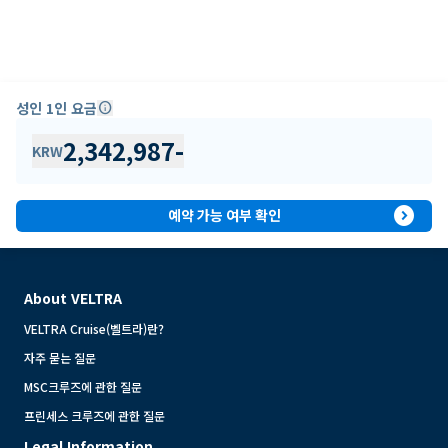
성인 1인 요금
info
2,342,987
-
KRW
expand_circle_right
예약 가능 여부 확인
About VELTRA
VELTRA Cruise(벨트라)란?
자주 묻는 질문
MSC크루즈에 관한 질문
프린세스 크루즈에 관한 질문
Legal Information