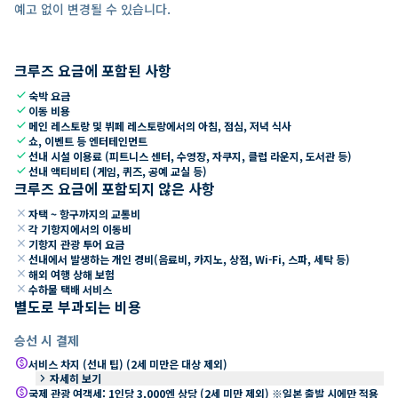
예고 없이 변경될 수 있습니다.
크루즈 요금에 포함된 사항
check
숙박 요금
check
이동 비용
check
메인 레스토랑 및 뷔페 레스토랑에서의 아침, 점심, 저녁 식사
check
쇼, 이벤트 등 엔터테인먼트
check
선내 시설 이용료 (피트니스 센터, 수영장, 자쿠지, 클럽 라운지, 도서관 등)
check
선내 액티비티 (게임, 퀴즈, 공예 교실 등)
크루즈 요금에 포함되지 않은 사항
close
자택 ~ 항구까지의 교통비
close
각 기항지에서의 이동비
close
기항지 관광 투어 요금
close
선내에서 발생하는 개인 경비(음료비, 카지노, 상점, Wi-Fi, 스파, 세탁 등)
close
해외 여행 상해 보험
close
수하물 택배 서비스
별도로 부과되는 비용
승선 시 결제
paid
서비스 차지 (선내 팁) (2세 미만은 대상 제외)
keyboard_arrow_right
자세히 보기
paid
국제 관광 여객세: 1인당 3,000엔 상당 (2세 미만 제외) ※일본 출발 시에만 적용