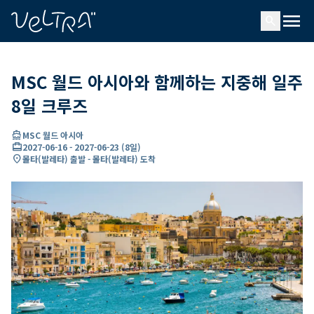
ading...
딩
menu
…
search
MSC 월드 아시아와 함께하는 지중해 일주
8일 크루즈
directions_boat
MSC 월드 아시아
card_travel
2027-06-16
-
2027-06-23
(
8일
)
location_on
몰타(발레타) 출발 - 몰타(발레타) 도착