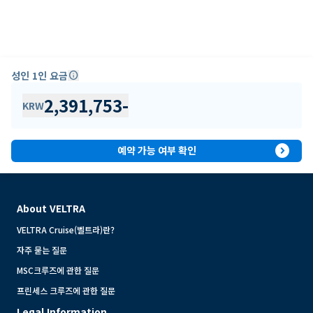
성인 1인 요금
info
2,391,753
-
KRW
expand_circle_right
예약 가능 여부 확인
About VELTRA
VELTRA Cruise(벨트라)란?
자주 묻는 질문
MSC크루즈에 관한 질문
프린세스 크루즈에 관한 질문
Legal Information