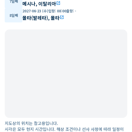
7일째
메시나, 이탈리아
open_in_new
2027-06-23 (수)
입항
:
08:00
출항
:
-
8일째
몰타(발레타), 몰타
open_in_new
지도상의 위치는 참고용입니다.
시각은 모두 현지 시간입니다. 해상 조건이나 선사 사정에 따라 일정이