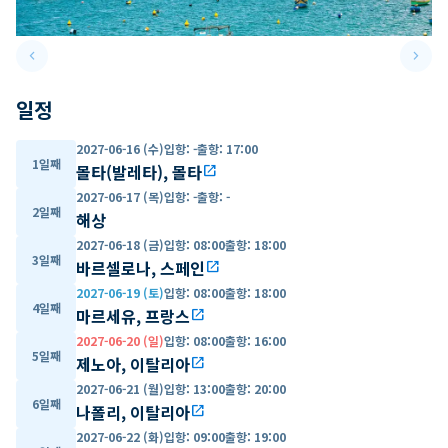
keyboard_arrow_left
keyboard_arrow_right
Previous slide
Next 
일정
2027-06-16 (수)
입항
:
-
출항
:
17:00
1일째
몰타(발레타), 몰타
open_in_new
2027-06-17 (목)
입항
:
-
출항
:
-
2일째
해상
2027-06-18 (금)
입항
:
08:00
출항
:
18:00
3일째
바르셀로나, 스페인
open_in_new
2027-06-19 (토)
입항
:
08:00
출항
:
18:00
4일째
마르세유, 프랑스
open_in_new
2027-06-20 (일)
입항
:
08:00
출항
:
16:00
5일째
제노아, 이탈리아
open_in_new
2027-06-21 (월)
입항
:
13:00
출항
:
20:00
6일째
나폴리, 이탈리아
open_in_new
2027-06-22 (화)
입항
:
09:00
출항
:
19:00