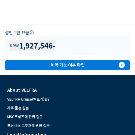
성인 1인 요금
info
1,927,546
-
KRW
expand_circle_right
예약 가능 여부 확인
About VELTRA
VELTRA Cruise(벨트라)란?
자주 묻는 질문
MSC크루즈에 관한 질문
프린세스 크루즈에 관한 질문
Legal Information