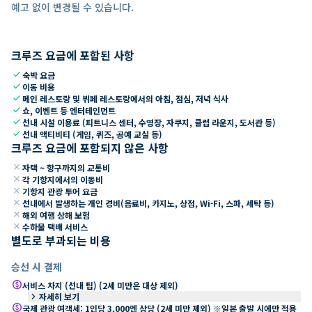
예고 없이 변경될 수 있습니다.
크루즈 요금에 포함된 사항
check
숙박 요금
check
이동 비용
check
메인 레스토랑 및 뷔페 레스토랑에서의 아침, 점심, 저녁 식사
check
쇼, 이벤트 등 엔터테인먼트
check
선내 시설 이용료 (피트니스 센터, 수영장, 자쿠지, 클럽 라운지, 도서관 등)
check
선내 액티비티 (게임, 퀴즈, 공예 교실 등)
크루즈 요금에 포함되지 않은 사항
close
자택 ~ 항구까지의 교통비
close
각 기항지에서의 이동비
close
기항지 관광 투어 요금
close
선내에서 발생하는 개인 경비(음료비, 카지노, 상점, Wi-Fi, 스파, 세탁 등)
close
해외 여행 상해 보험
close
수하물 택배 서비스
별도로 부과되는 비용
승선 시 결제
paid
서비스 차지 (선내 팁) (2세 미만은 대상 제외)
keyboard_arrow_right
자세히 보기
paid
국제 관광 여객세: 1인당 3,000엔 상당 (2세 미만 제외) ※일본 출발 시에만 적용