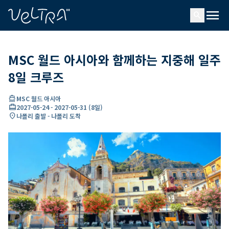
ading...
딩
menu
…
search
MSC 월드 아시아와 함께하는 지중해 일주
8일 크루즈
directions_boat
MSC 월드 아시아
card_travel
2027-05-24
-
2027-05-31
(
8일
)
location_on
나폴리 출발 - 나폴리 도착