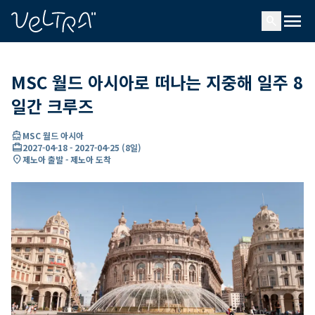
ading...
딩
menu
…
search
MSC 월드 아시아로 떠나는 지중해 일주 8
일간 크루즈
directions_boat
MSC 월드 아시아
card_travel
2027-04-18
-
2027-04-25
(
8일
)
location_on
제노아 출발 - 제노아 도착