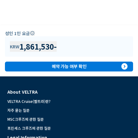
성인 1인 요금
info
1,861,530
-
KRW
expand_circle_right
예약 가능 여부 확인
About VELTRA
VELTRA Cruise(벨트라)란?
자주 묻는 질문
MSC크루즈에 관한 질문
프린세스 크루즈에 관한 질문
Legal Information