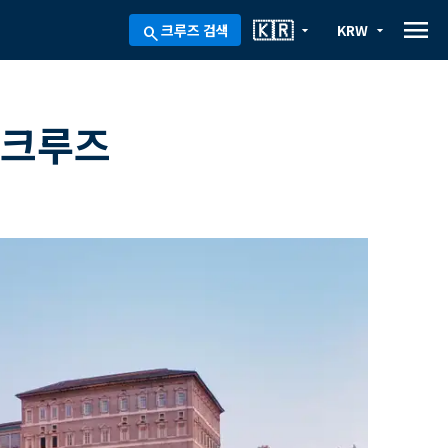
menu
🇰🇷
크루즈 검색
KRW
arrow_drop_down
arrow_drop_down
search
 크루즈