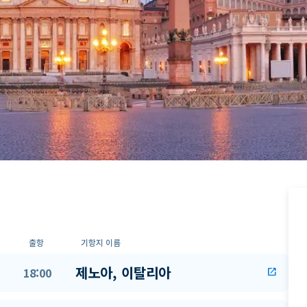
출항
기항지 이름
제노아, 이탈리아
18:00
open_in_new