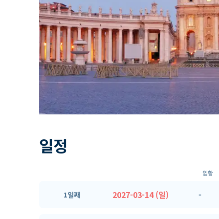
일정
입항
2027-03-14 (일)
-
1일째