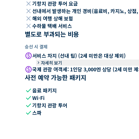
close
기항지 관광 투어 요금
close
선내에서 발생하는 개인 경비(음료비, 카지노, 상점, Wi
close
해외 여행 상해 보험
close
수하물 택배 서비스
별도로 부과되는 비용
승선 시 결제
paid
서비스 차지 (선내 팁) (2세 미만은 대상 제외)
keyboard_arrow_right
자세히 보기
paid
국제 관광 여객세: 1인당 3,000엔 상당 (2세 미만
사전 예약 가능한 패키지
check
음료 패키지
check
Wi-Fi
check
기항지 관광 투어
check
스파