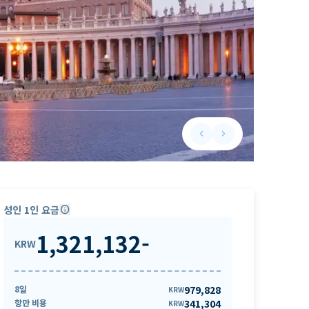
keyboard_arrow_left
keyboard_arrow_right
Previous slide
Next slide
성인 1인 요금
info
1,321,132
-
KRW
8일
979,828
KRW
항만 비용
341,304
KRW