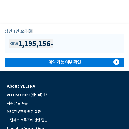
성인 1인 요금
info
1,195,156
-
KRW
expand_circle_right
예약 가능 여부 확인
About VELTRA
VELTRA Cruise(벨트라)란?
자주 묻는 질문
MSC크루즈에 관한 질문
프린세스 크루즈에 관한 질문
Legal Information