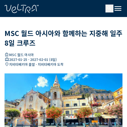
ading...
딩
menu
…
search
MSC 월드 아시아와 함께하는 지중해 일주
8일 크루즈
directions_boat
MSC 월드 아시아
card_travel
2027-01-25
-
2027-02-01
(
8일
)
location_on
치비타베키아 출발 - 치비타베키아 도착