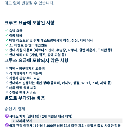
예고 없이 변경될 수 있습니다.
크루즈 요금에 포함된 사항
check
숙박 요금
check
이동 비용
check
메인 레스토랑 및 뷔페 레스토랑에서의 아침, 점심, 저녁 식사
check
쇼, 이벤트 등 엔터테인먼트
check
선내 시설 이용료 (피트니스 센터, 수영장, 자쿠지, 클럽 라운지, 도서관 등)
check
선내 액티비티 (게임, 퀴즈, 공예 교실 등)
크루즈 요금에 포함되지 않은 사항
close
자택 ~ 항구까지의 교통비
close
각 기항지에서의 이동비
close
기항지 관광 투어 요금
close
선내에서 발생하는 개인 경비(음료비, 카지노, 상점, Wi-Fi, 스파, 세탁 등)
close
해외 여행 상해 보험
close
수하물 택배 서비스
별도로 부과되는 비용
승선 시 결제
paid
서비스 차지 (선내 팁) (2세 미만은 대상 제외)
keyboard_arrow_right
자세히 보기
paid
국제 관광 여객세: 1인당 3,000엔 상당 (2세 미만 제외) ※일본 출발 시에만 적용