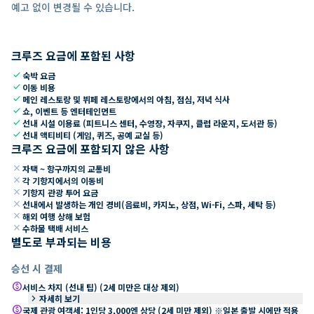
예고 없이 변경될 수 있습니다.
크루즈 요금에 포함된 사항
check
숙박 요금
check
이동 비용
check
메인 레스토랑 및 뷔페 레스토랑에서의 아침, 점심, 저녁 식사
check
쇼, 이벤트 등 엔터테인먼트
check
선내 시설 이용료 (피트니스 센터, 수영장, 자쿠지, 클럽 라운지, 도서관 등)
check
선내 액티비티 (게임, 퀴즈, 공예 교실 등)
크루즈 요금에 포함되지 않은 사항
close
자택 ~ 항구까지의 교통비
close
각 기항지에서의 이동비
close
기항지 관광 투어 요금
close
선내에서 발생하는 개인 경비(음료비, 카지노, 상점, Wi-Fi, 스파, 세탁 등)
close
해외 여행 상해 보험
close
수하물 택배 서비스
별도로 부과되는 비용
승선 시 결제
paid
서비스 차지 (선내 팁) (2세 미만은 대상 제외)
keyboard_arrow_right
자세히 보기
paid
국제 관광 여객세: 1인당 3,000엔 상당 (2세 미만 제외) ※일본 출발 시에만 적용