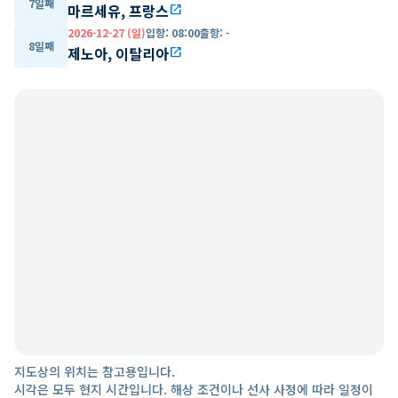
7일째
마르세유, 프랑스
open_in_new
2026-12-27 (일)
입항
:
08:00
출항
:
-
8일째
제노아, 이탈리아
open_in_new
지도상의 위치는 참고용입니다.
시각은 모두 현지 시간입니다. 해상 조건이나 선사 사정에 따라 일정이