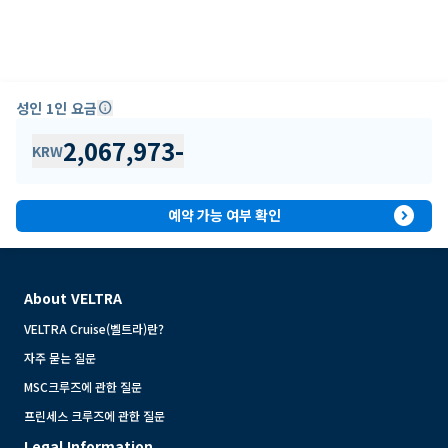
성인 1인 요금
info
2,067,973
-
KRW
expand_circle_right
예약 가능 여부 확인
About VELTRA
VELTRA Cruise(벨트라)란?
자주 묻는 질문
MSC크루즈에 관한 질문
프린세스 크루즈에 관한 질문
Legal Information