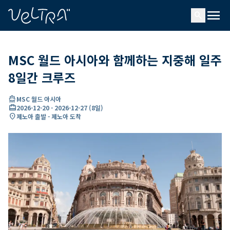
ading...
딩
menu
…
search
MSC 월드 아시아와 함께하는 지중해 일주
8일간 크루즈
directions_boat
MSC 월드 아시아
card_travel
2026-12-20
-
2026-12-27
(
8일
)
location_on
제노아 출발 - 제노아 도착