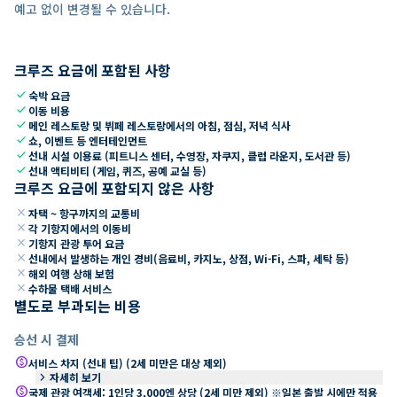
예고 없이 변경될 수 있습니다.
크루즈 요금에 포함된 사항
check
숙박 요금
check
이동 비용
check
메인 레스토랑 및 뷔페 레스토랑에서의 아침, 점심, 저녁 식사
check
쇼, 이벤트 등 엔터테인먼트
check
선내 시설 이용료 (피트니스 센터, 수영장, 자쿠지, 클럽 라운지, 도서관 등)
check
선내 액티비티 (게임, 퀴즈, 공예 교실 등)
크루즈 요금에 포함되지 않은 사항
close
자택 ~ 항구까지의 교통비
close
각 기항지에서의 이동비
close
기항지 관광 투어 요금
close
선내에서 발생하는 개인 경비(음료비, 카지노, 상점, Wi-Fi, 스파, 세탁 등)
close
해외 여행 상해 보험
close
수하물 택배 서비스
별도로 부과되는 비용
승선 시 결제
paid
서비스 차지 (선내 팁) (2세 미만은 대상 제외)
keyboard_arrow_right
자세히 보기
paid
국제 관광 여객세: 1인당 3,000엔 상당 (2세 미만 제외) ※일본 출발 시에만 적용