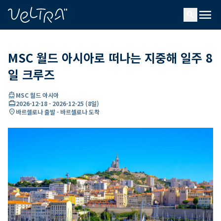
ading...
딩
menu
…
search
MSC 월드 아시아로 떠나는 지중해 일주 8
일 크루즈
directions_boat
MSC 월드 아시아
card_travel
2026-12-18
-
2026-12-25
(
8일
)
location_on
바르셀로나 출발 - 바르셀로나 도착