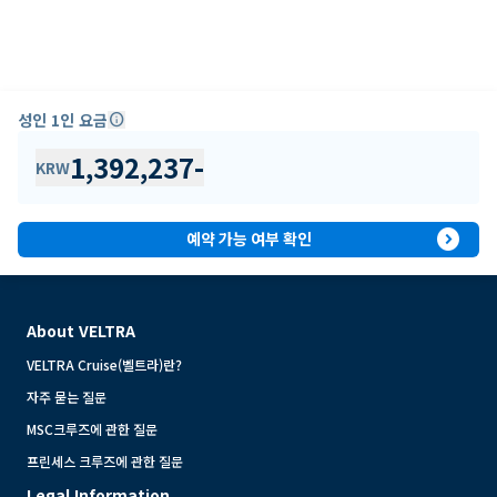
성인 1인 요금
info
1,392,237
-
KRW
expand_circle_right
예약 가능 여부 확인
About VELTRA
VELTRA Cruise(벨트라)란?
자주 묻는 질문
MSC크루즈에 관한 질문
프린세스 크루즈에 관한 질문
Legal Information