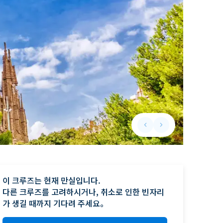
keyboard_arrow_left
keyboard_arrow_right
Previous slide
Next slide
이 크루즈는 현재 만실입니다.

다른 크루즈를 고려하시거나, 취소로 인한 빈자리
가 생길 때까지 기다려 주세요。