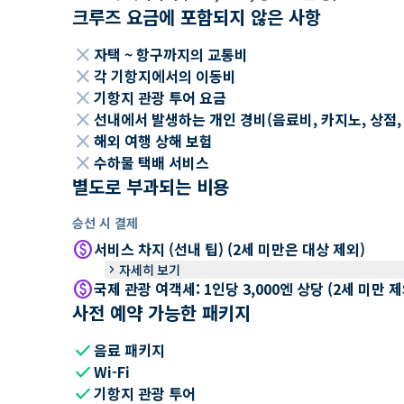
크루즈 요금에 포함되지 않은 사항
close
자택 ~ 항구까지의 교통비
close
각 기항지에서의 이동비
close
기항지 관광 투어 요금
close
선내에서 발생하는 개인 경비(음료비, 카지노, 상점, Wi
close
해외 여행 상해 보험
close
수하물 택배 서비스
별도로 부과되는 비용
승선 시 결제
paid
서비스 차지 (선내 팁) (2세 미만은 대상 제외)
keyboard_arrow_right
자세히 보기
paid
국제 관광 여객세: 1인당 3,000엔 상당 (2세 미만
사전 예약 가능한 패키지
check
음료 패키지
check
Wi-Fi
check
기항지 관광 투어