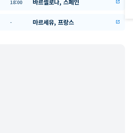
바르셀로나, 스페인
18:00
open_in_new
마르세유, 프랑스
-
open_in_new