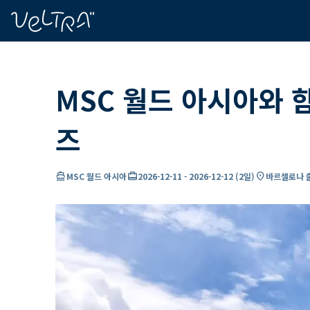
ading...
딩
…
MSC 월드 아시아와 
즈
directions_boat
card_travel
location_on
MSC 월드 아시아
2026-12-11
-
2026-12-12
(
2일
)
바르셀로나 출