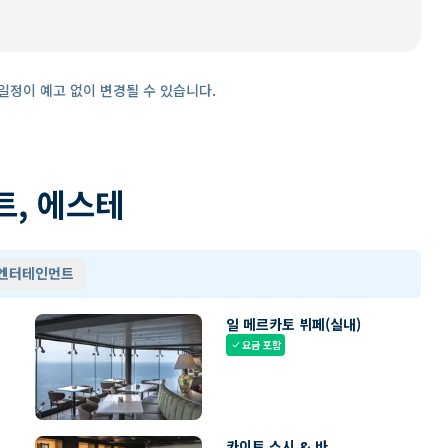
일정이 예고 없이 변경될 수 있습니다.
트, 에스테
 엔터테인먼트
일 메르카토 뷔페(실내)
요금 포함
check
카이토 스시 & 바