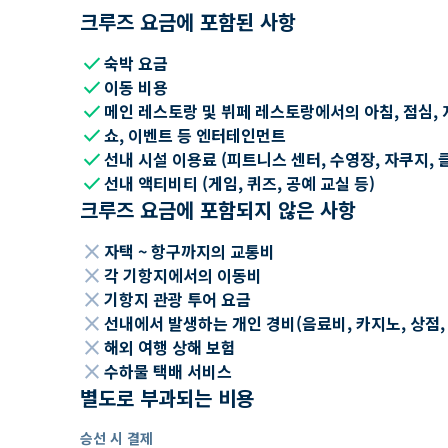
크루즈 요금에 포함된 사항
check
숙박 요금
check
이동 비용
check
메인 레스토랑 및 뷔페 레스토랑에서의 아침, 점심, 
check
쇼, 이벤트 등 엔터테인먼트
check
선내 시설 이용료 (피트니스 센터, 수영장, 자쿠지, 
check
선내 액티비티 (게임, 퀴즈, 공예 교실 등)
크루즈 요금에 포함되지 않은 사항
close
자택 ~ 항구까지의 교통비
close
각 기항지에서의 이동비
close
기항지 관광 투어 요금
close
선내에서 발생하는 개인 경비(음료비, 카지노, 상점, Wi
close
해외 여행 상해 보험
close
수하물 택배 서비스
별도로 부과되는 비용
승선 시 결제