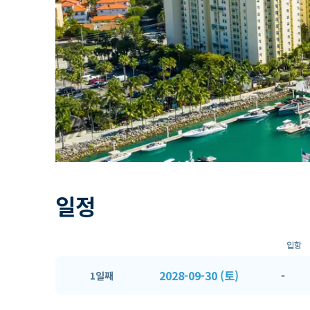
일정
입항
2028-09-30 (토)
-
1일째