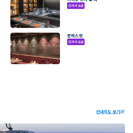
추가 요금
paid
붓처스컷
추가 요금
paid
선내지도 보기
ungroup