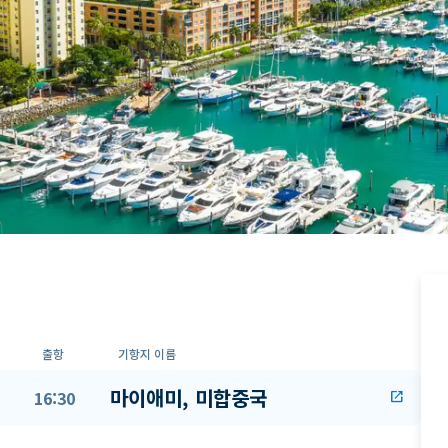
출항
기항지 이름
마이애미, 미합중국
16:30
open_in_new