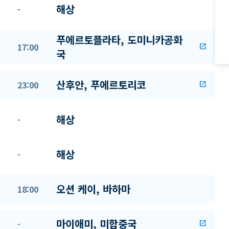
해상
-
푸에르토플라타, 도미니카공화
17:00
open_in_new
국
산후안, 푸에르토리코
23:00
open_in_new
해상
-
해상
-
오션 케이, 바하마
18:00
마이애미, 미합중국
-
open_in_new