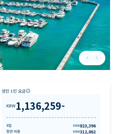
keyboard_arrow_left
keyboard_arrow_right
Previous slide
Next slide
성인 1인 요금
info
1,136,259
-
KRW
8일
823,396
KRW
항만 비용
312,862
KRW