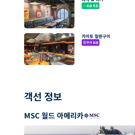
요금 포함
check
카이토 철판구이
추가 요금
paid
객선 정보
MSC 월드 아메리카