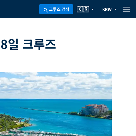
menu
🇰🇷
크루즈 검색
KRW
arrow_drop_down
arrow_drop_down
search
 8일 크루즈