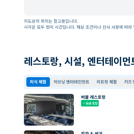
지도상의 위치는 참고용입니다.
시각은 모두 현지 시간입니다. 해상 조건이나 선사 사정에 따라 
레스토랑, 시설, 엔터테이먼
미식 체험
이브닝 엔터테인먼트
리트릿 체험
키즈
버블 레스토랑
요금 포함
check
피자 & 버거