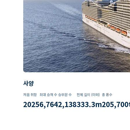
사양
처음 취항
최대 승객 수
승무원 수
전체 길이 (미터)
총 톤수
2025
6,764
2,138
333.3
m
205,700