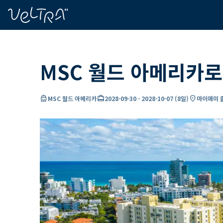
ading...
딩
…
MSC 월드 아메리카로
directions_boat
card_travel
location_on
MSC 월드 아메리카
2028-09-30
-
2028-10-07
(
8일
)
마이애미 출