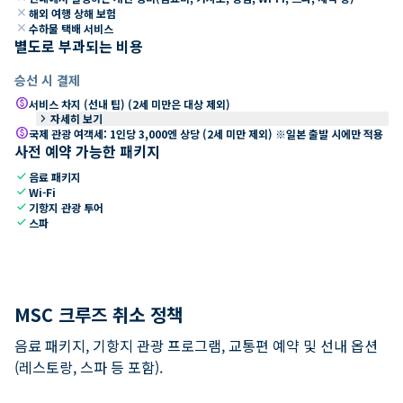
close
해외 여행 상해 보험
close
수하물 택배 서비스
별도로 부과되는 비용
승선 시 결제
paid
서비스 차지 (선내 팁) (2세 미만은 대상 제외)
keyboard_arrow_right
자세히 보기
paid
국제 관광 여객세: 1인당 3,000엔 상당 (2세 미만 제외) ※일본 출발 시에만 적용
사전 예약 가능한 패키지
check
음료 패키지
check
Wi-Fi
check
기항지 관광 투어
check
스파
MSC 크루즈 취소 정책
음료 패키지, 기항지 관광 프로그램, 교통편 예약 및 선내 옵션
(레스토랑, 스파 등 포함).