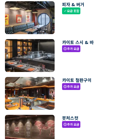
피자 & 버거
요금 포함
check
카이토 스시 & 바
추가 요금
paid
카이토 철판구이
추가 요금
paid
붓처스컷
추가 요금
paid