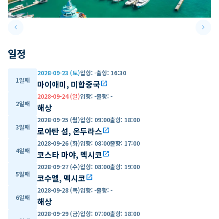
keyboard_arrow_left
keyboard_arrow_right
Previous slide
Next 
일정
2028-09-23 (토)
입항
:
-
출항
:
16:30
1일째
마이애미, 미합중국
open_in_new
2028-09-24 (일)
입항
:
-
출항
:
-
2일째
해상
2028-09-25 (월)
입항
:
09:00
출항
:
18:00
3일째
로아탄 섬, 온두라스
open_in_new
2028-09-26 (화)
입항
:
08:00
출항
:
17:00
4일째
코스타 마야, 멕시코
open_in_new
2028-09-27 (수)
입항
:
08:00
출항
:
19:00
5일째
코수멜, 멕시코
open_in_new
2028-09-28 (목)
입항
:
-
출항
:
-
6일째
해상
2028-09-29 (금)
입항
:
07:00
출항
:
18:00