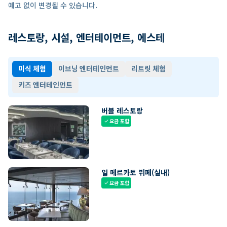
예고 없이 변경될 수 있습니다.
레스토랑, 시설, 엔터테이먼트, 에스테
미식 체험
이브닝 엔터테인먼트
리트릿 체험
키즈 엔터테인먼트
버블 레스토랑
요금 포함
check
일 메르카토 뷔페(실내)
요금 포함
check