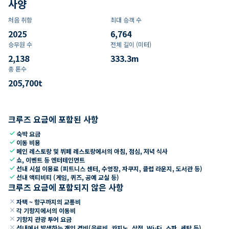
사양
처음 취항
최대 승객 수
2025
6,764
승무원 수
전체 길이 (미터)
2,138
333.3
m
총 톤수
205,700
t
크루즈 요금에 포함된 사항
check
숙박 요금
check
이동 비용
check
메인 레스토랑 및 뷔페 레스토랑에서의 아침, 점심, 저녁 식사
check
쇼, 이벤트 등 엔터테인먼트
check
선내 시설 이용료 (피트니스 센터, 수영장, 자쿠지, 클럽 라운지, 도서관 등)
check
선내 액티비티 (게임, 퀴즈, 공예 교실 등)
크루즈 요금에 포함되지 않은 사항
close
자택 ~ 항구까지의 교통비
close
각 기항지에서의 이동비
close
기항지 관광 투어 요금
close
선내에서 발생하는 개인 경비(음료비, 카지노, 상점, Wi-Fi, 스파, 세탁 등)