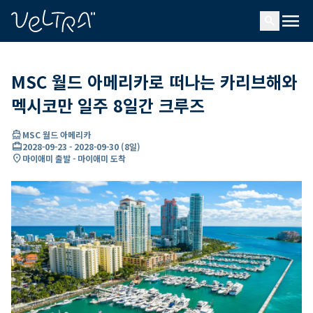
ading...
딩
menu
…
search
MSC 월드 아메리카로 떠나는 카리브해와
멕시코만 일주 8일간 크루즈
directions_boat
MSC 월드 아메리카
card_travel
2028-09-23
-
2028-09-30
(
8일
)
location_on
마이애미 출발 - 마이애미 도착