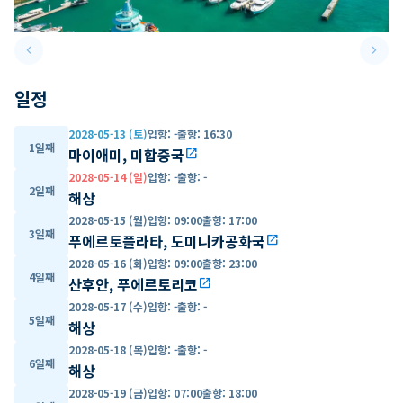
keyboard_arrow_left
keyboard_arrow_right
Previous slide
Next 
일정
2028-05-13 (토)
입항
:
-
출항
:
16:30
1일째
마이애미, 미합중국
open_in_new
2028-05-14 (일)
입항
:
-
출항
:
-
2일째
해상
2028-05-15 (월)
입항
:
09:00
출항
:
17:00
3일째
푸에르토플라타, 도미니카공화국
open_in_new
2028-05-16 (화)
입항
:
09:00
출항
:
23:00
4일째
산후안, 푸에르토리코
open_in_new
2028-05-17 (수)
입항
:
-
출항
:
-
5일째
해상
2028-05-18 (목)
입항
:
-
출항
:
-
6일째
해상
2028-05-19 (금)
입항
:
07:00
출항
:
18:00