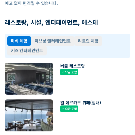
예고 없이 변경될 수 있습니다.
레스토랑, 시설, 엔터테이먼트, 에스테
미식 체험
이브닝 엔터테인먼트
리트릿 체험
키즈 엔터테인먼트
버블 레스토랑
요금 포함
check
일 메르카토 뷔페(실내)
요금 포함
check