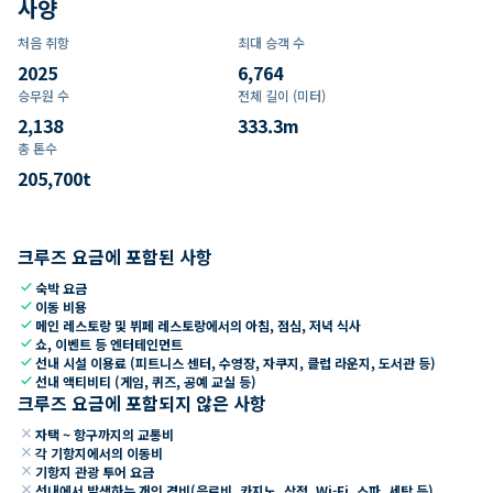
사양
처음 취항
최대 승객 수
2025
6,764
승무원 수
전체 길이 (미터)
2,138
333.3
m
총 톤수
205,700
t
크루즈 요금에 포함된 사항
check
숙박 요금
check
이동 비용
check
메인 레스토랑 및 뷔페 레스토랑에서의 아침, 점심, 저녁 식사
check
쇼, 이벤트 등 엔터테인먼트
check
선내 시설 이용료 (피트니스 센터, 수영장, 자쿠지, 클럽 라운지, 도서관 등)
check
선내 액티비티 (게임, 퀴즈, 공예 교실 등)
크루즈 요금에 포함되지 않은 사항
close
자택 ~ 항구까지의 교통비
close
각 기항지에서의 이동비
close
기항지 관광 투어 요금
close
선내에서 발생하는 개인 경비(음료비, 카지노, 상점, Wi-Fi, 스파, 세탁 등)