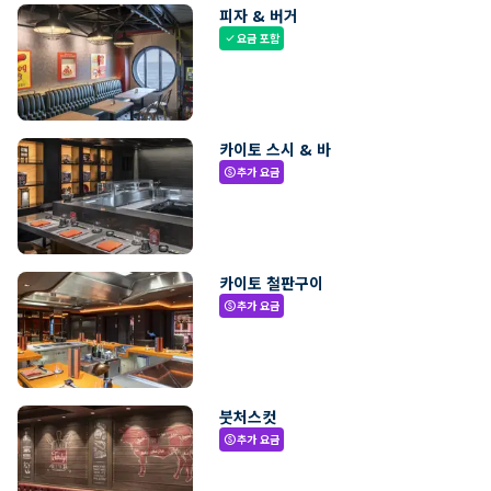
피자 & 버거
요금 포함
check
카이토 스시 & 바
추가 요금
paid
카이토 철판구이
추가 요금
paid
붓처스컷
추가 요금
paid