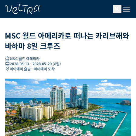
ading...
딩
menu
…
search
MSC 월드 아메리카로 떠나는 카리브해와
바하마 8일 크루즈
directions_boat
MSC 월드 아메리카
card_travel
2028-05-13
-
2028-05-20
(
8일
)
location_on
마이애미 출발 - 마이애미 도착