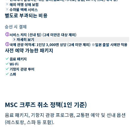
close
해외 여행 상해 보험
close
수하물 택배 서비스
별도로 부과되는 비용
승선 시 결제
paid
서비스 차지 (선내 팁) (2세 미만은 대상 제외)
keyboard_arrow_right
자세히 보기
paid
국제 관광 여객세: 1인당 3,000엔 상당 (2세 미만 제외) ※일본 출발 시에만 적용
사전 예약 가능한 패키지
check
음료 패키지
check
Wi-Fi
check
기항지 관광 투어
check
스파
MSC 크루즈 취소 정책(1인 기준)
음료 패키지, 기항지 관광 프로그램, 교통편 예약 및 선내 옵션
(레스토랑, 스파 등 포함).