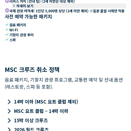
paid
서비스 차지 (선내 팁) (2세 미만은 대상 제외)
keyboard_arrow_right
자세히 보기
paid
국제 관광 여객세: 1인당 3,000엔 상당 (2세 미만 제외) ※일본 출발 시에만 적용
사전 예약 가능한 패키지
check
음료 패키지
check
Wi-Fi
check
기항지 관광 투어
check
스파
MSC 크루즈 취소 정책
음료 패키지, 기항지 관광 프로그램, 교통편 예약 및 선내 옵션
(레스토랑, 스파 등 포함).
keyboard_arrow_right
14박 이하 (MSC 요트 클럽 제외)
keyboard_arrow_right
MSC 요트 클럽 – 14박 이하
keyboard_arrow_right
15박 이상 크루즈
keyboard_arrow_right
2026 월드 크루즈