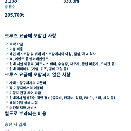
2,138
333.3
m
총 톤수
205,700
t
크루즈 요금에 포함된 사항
check
숙박 요금
check
이동 비용
check
메인 레스토랑 및 뷔페 레스토랑에서의 아침, 점심, 저녁 식사
check
쇼, 이벤트 등 엔터테인먼트
check
선내 시설 이용료 (피트니스 센터, 수영장, 자쿠지, 클럽 라운지, 도서관 등)
check
선내 액티비티 (게임, 퀴즈, 공예 교실 등)
크루즈 요금에 포함되지 않은 사항
close
자택 ~ 항구까지의 교통비
close
각 기항지에서의 이동비
close
기항지 관광 투어 요금
close
선내에서 발생하는 개인 경비(음료비, 카지노, 상점, Wi-Fi, 스파, 세탁 등)
close
해외 여행 상해 보험
close
수하물 택배 서비스
별도로 부과되는 비용
승선 시 결제