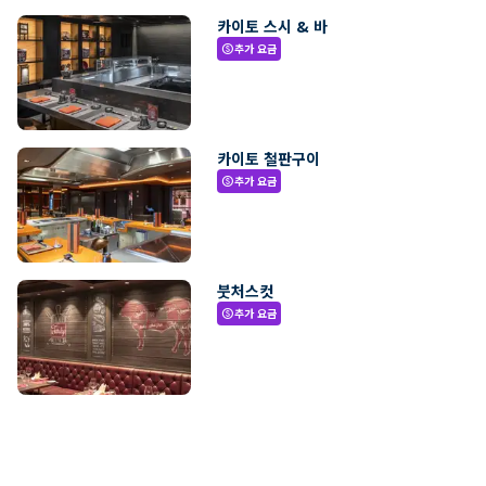
카이토 스시 & 바
추가 요금
paid
카이토 철판구이
추가 요금
paid
붓처스컷
추가 요금
paid