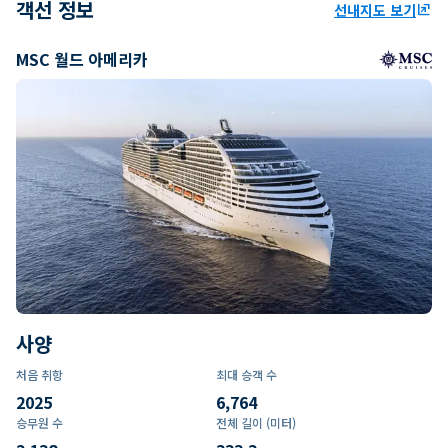
객선 정보
선내지도 보기
ungroup
MSC 월드 아메리카
사양
처음 취항
최대 승객 수
2025
6,764
승무원 수
전체 길이 (미터)