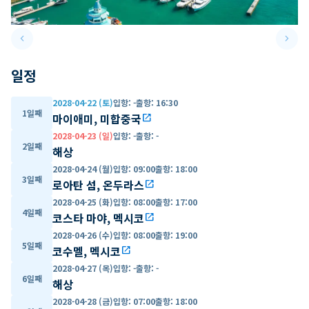
keyboard_arrow_left
keyboard_arrow_right
Previous slide
Next 
일정
2028-04-22 (토)
입항
:
-
출항
:
16:30
1일째
마이애미, 미합중국
open_in_new
2028-04-23 (일)
입항
:
-
출항
:
-
2일째
해상
2028-04-24 (월)
입항
:
09:00
출항
:
18:00
3일째
로아탄 섬, 온두라스
open_in_new
2028-04-25 (화)
입항
:
08:00
출항
:
17:00
4일째
코스타 마야, 멕시코
open_in_new
2028-04-26 (수)
입항
:
08:00
출항
:
19:00
5일째
코수멜, 멕시코
open_in_new
2028-04-27 (목)
입항
:
-
출항
:
-
6일째
해상
2028-04-28 (금)
입항
:
07:00
출항
:
18:00