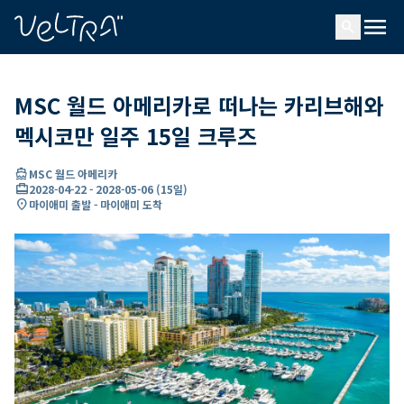
ading...
딩
menu
…
search
MSC 월드 아메리카로 떠나는 카리브해와
멕시코만 일주 15일 크루즈
directions_boat
MSC 월드 아메리카
card_travel
2028-04-22
-
2028-05-06
(
15일
)
location_on
마이애미 출발 - 마이애미 도착