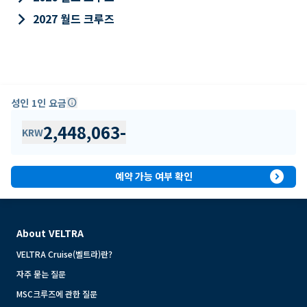
keyboard_arrow_right
2027 월드 크루즈
성인 1인 요금
info
2,448,063
-
KRW
expand_circle_right
예약 가능 여부 확인
About VELTRA
VELTRA Cruise(벨트라)란?
자주 묻는 질문
MSC크루즈에 관한 질문