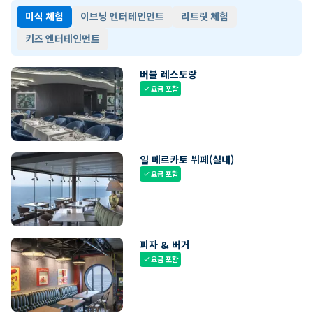
미식 체험
이브닝 엔터테인먼트
리트릿 체험
키즈 엔터테인먼트
버블 레스토랑
요금 포함
check
일 메르카토 뷔페(실내)
요금 포함
check
피자 & 버거
요금 포함
check