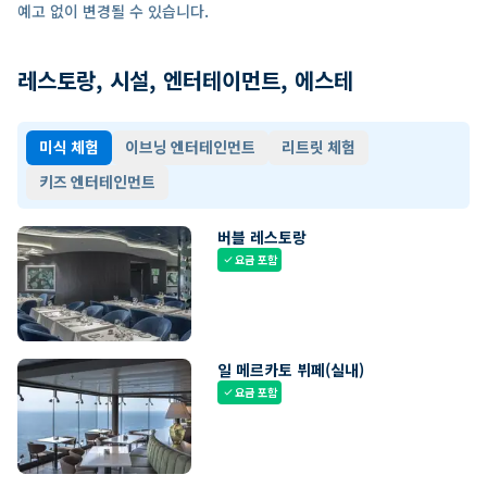
예고 없이 변경될 수 있습니다.
레스토랑, 시설, 엔터테이먼트, 에스테
미식 체험
이브닝 엔터테인먼트
리트릿 체험
키즈 엔터테인먼트
버블 레스토랑
요금 포함
check
일 메르카토 뷔페(실내)
요금 포함
check