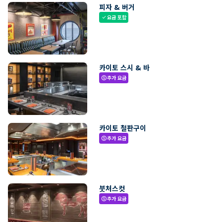
피자 & 버거
요금 포함
check
카이토 스시 & 바
추가 요금
paid
카이토 철판구이
추가 요금
paid
붓처스컷
추가 요금
paid