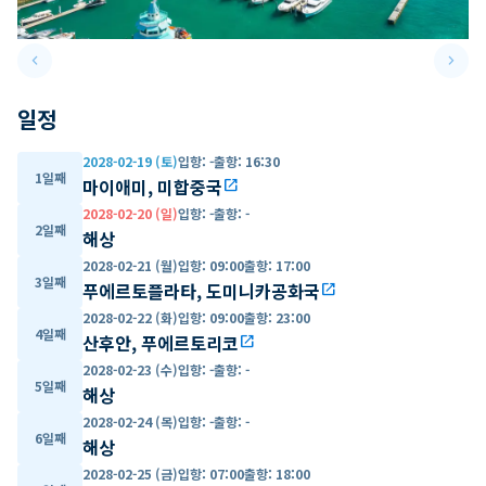
keyboard_arrow_left
keyboard_arrow_right
Previous slide
Next 
일정
2028-02-19 (토)
입항
:
-
출항
:
16:30
1일째
마이애미, 미합중국
open_in_new
2028-02-20 (일)
입항
:
-
출항
:
-
2일째
해상
2028-02-21 (월)
입항
:
09:00
출항
:
17:00
3일째
푸에르토플라타, 도미니카공화국
open_in_new
2028-02-22 (화)
입항
:
09:00
출항
:
23:00
4일째
산후안, 푸에르토리코
open_in_new
2028-02-23 (수)
입항
:
-
출항
:
-
5일째
해상
2028-02-24 (목)
입항
:
-
출항
:
-
6일째
해상
2028-02-25 (금)
입항
:
07:00
출항
:
18:00