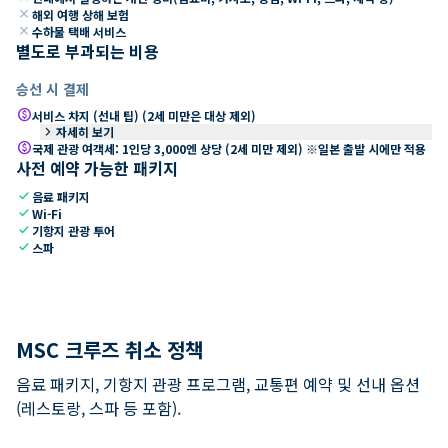
close
해외 여행 상해 보험
close
수하물 택배 서비스
별도로 부과되는 비용
승선 시 결제
paid
서비스 차지 (선내 팁) (2세 미만은 대상 제외)
keyboard_arrow_right
자세히 보기
paid
국제 관광 여객세: 1인당 3,000엔 상당 (2세 미만 제외) ※일본 출발 시에만 적용
사전 예약 가능한 패키지
check
음료 패키지
check
Wi-Fi
check
기항지 관광 투어
check
스파
MSC 크루즈 취소 정책
음료 패키지, 기항지 관광 프로그램, 교통편 예약 및 선내 옵션
(레스토랑, 스파 등 포함).