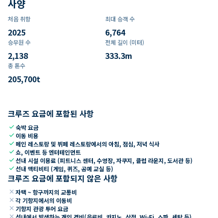
사양
처음 취항
최대 승객 수
2025
6,764
승무원 수
전체 길이 (미터)
2,138
333.3
m
총 톤수
205,700
t
크루즈 요금에 포함된 사항
check
숙박 요금
check
이동 비용
check
메인 레스토랑 및 뷔페 레스토랑에서의 아침, 점심, 저녁 식사
check
쇼, 이벤트 등 엔터테인먼트
check
선내 시설 이용료 (피트니스 센터, 수영장, 자쿠지, 클럽 라운지, 도서관 등)
check
선내 액티비티 (게임, 퀴즈, 공예 교실 등)
크루즈 요금에 포함되지 않은 사항
close
자택 ~ 항구까지의 교통비
close
각 기항지에서의 이동비
close
기항지 관광 투어 요금
close
선내에서 발생하는 개인 경비(음료비, 카지노, 상점, Wi-Fi, 스파, 세탁 등)