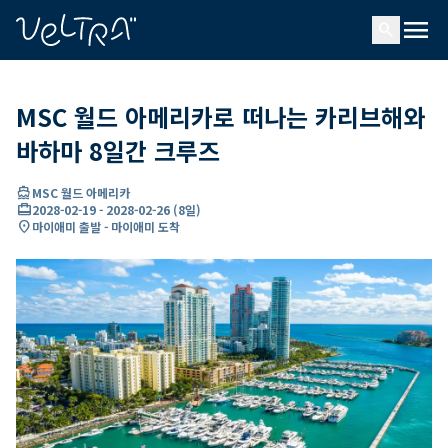
ading...
딩
menu
…
search
MSC 월드 아메리카로 떠나는 카리브해와
바하마 8일간 크루즈
directions_boat
MSC 월드 아메리카
card_travel
2028-02-19
-
2028-02-26
(
8일
)
location_on
마이애미 출발 - 마이애미 도착