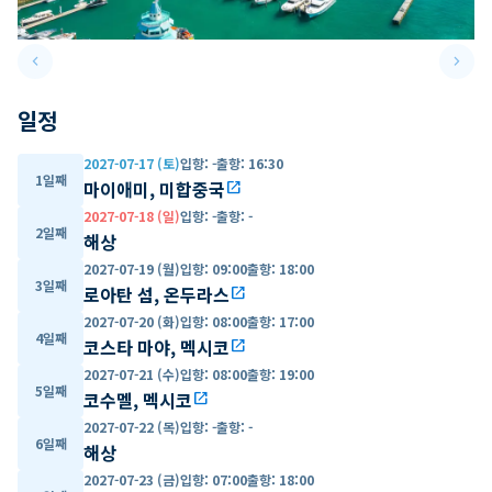
keyboard_arrow_left
keyboard_arrow_right
Previous slide
Next 
일정
2027-07-17 (토)
입항
:
-
출항
:
16:30
1일째
마이애미, 미합중국
open_in_new
2027-07-18 (일)
입항
:
-
출항
:
-
2일째
해상
2027-07-19 (월)
입항
:
09:00
출항
:
18:00
3일째
로아탄 섬, 온두라스
open_in_new
2027-07-20 (화)
입항
:
08:00
출항
:
17:00
4일째
코스타 마야, 멕시코
open_in_new
2027-07-21 (수)
입항
:
08:00
출항
:
19:00
5일째
코수멜, 멕시코
open_in_new
2027-07-22 (목)
입항
:
-
출항
:
-
6일째
해상
2027-07-23 (금)
입항
:
07:00
출항
:
18:00