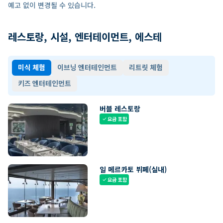
예고 없이 변경될 수 있습니다.
레스토랑, 시설, 엔터테이먼트, 에스테
미식 체험
이브닝 엔터테인먼트
리트릿 체험
키즈 엔터테인먼트
버블 레스토랑
요금 포함
check
일 메르카토 뷔페(실내)
요금 포함
check