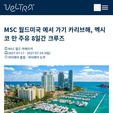
ading...
딩
menu
…
search
MSC 월드미국 에서 가기 카리브해, 멕시
코 만 주유 8일간 크루즈
directions_boat
MSC 월드 아메리카
card_travel
2027-07-17
-
2027-07-24
(
8일
)
location_on
마이애미 출발 - 마이애미 도착