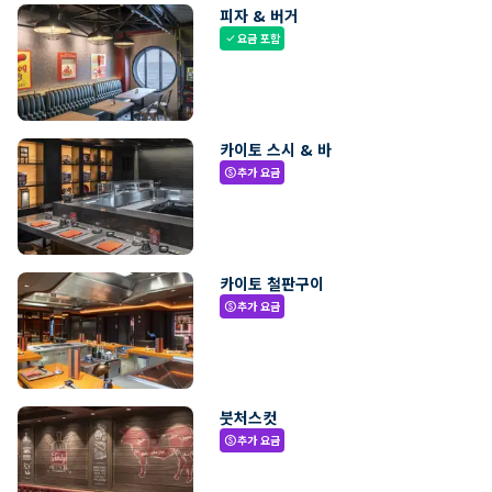
피자 & 버거
요금 포함
check
카이토 스시 & 바
추가 요금
paid
카이토 철판구이
추가 요금
paid
붓처스컷
추가 요금
paid