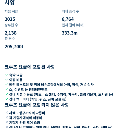
사양
처음 취항
최대 승객 수
2025
6,764
승무원 수
전체 길이 (미터)
2,138
333.3
m
총 톤수
205,700
t
크루즈 요금에 포함된 사항
check
숙박 요금
check
이동 비용
check
메인 레스토랑 및 뷔페 레스토랑에서의 아침, 점심, 저녁 식사
check
쇼, 이벤트 등 엔터테인먼트
check
선내 시설 이용료 (피트니스 센터, 수영장, 자쿠지, 클럽 라운지, 도서관 등)
check
선내 액티비티 (게임, 퀴즈, 공예 교실 등)
크루즈 요금에 포함되지 않은 사항
close
자택 ~ 항구까지의 교통비
close
각 기항지에서의 이동비
close
기항지 관광 투어 요금
close
선내에서 발생하는 개인 경비(음료비, 카지노, 상점, Wi-Fi, 스파, 세탁 등)