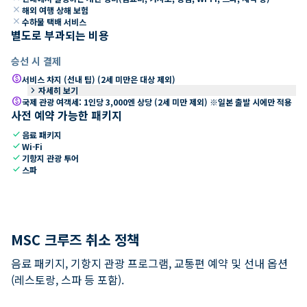
close
해외 여행 상해 보험
close
수하물 택배 서비스
별도로 부과되는 비용
승선 시 결제
paid
서비스 차지 (선내 팁) (2세 미만은 대상 제외)
keyboard_arrow_right
자세히 보기
paid
국제 관광 여객세: 1인당 3,000엔 상당 (2세 미만 제외) ※일본 출발 시에만 적용
사전 예약 가능한 패키지
check
음료 패키지
check
Wi-Fi
check
기항지 관광 투어
check
스파
MSC 크루즈 취소 정책
음료 패키지, 기항지 관광 프로그램, 교통편 예약 및 선내 옵션
(레스토랑, 스파 등 포함).