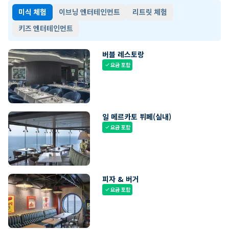
미식 체험
이브닝 엔터테인먼트
리트릿 체험
키즈 엔터테인먼트
버블 레스토랑
요금 포함
check
일 메르카토 뷔페(실내)
요금 포함
check
피자 & 버거
요금 포함
check