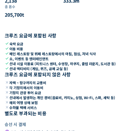
2,138
333.3
m
총 톤수
205,700
t
크루즈 요금에 포함된 사항
check
숙박 요금
check
이동 비용
check
메인 레스토랑 및 뷔페 레스토랑에서의 아침, 점심, 저녁 식사
check
쇼, 이벤트 등 엔터테인먼트
check
선내 시설 이용료 (피트니스 센터, 수영장, 자쿠지, 클럽 라운지, 도서관 등)
check
선내 액티비티 (게임, 퀴즈, 공예 교실 등)
크루즈 요금에 포함되지 않은 사항
close
자택 ~ 항구까지의 교통비
close
각 기항지에서의 이동비
close
기항지 관광 투어 요금
close
선내에서 발생하는 개인 경비(음료비, 카지노, 상점, Wi-Fi, 스파, 세탁 등)
close
해외 여행 상해 보험
close
수하물 택배 서비스
별도로 부과되는 비용
승선 시 결제