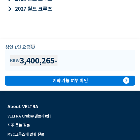
keyboard_arrow_right
2027 월드 크루즈
성인 1인 요금
info
3,400,265
-
KRW
expand_circle_right
예약 가능 여부 확인
About VELTRA
VELTRA Cruise(벨트라)란?
자주 묻는 질문
MSC크루즈에 관한 질문