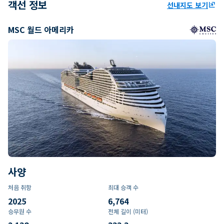
객선 정보
선내지도 보기
ungroup
MSC 월드 아메리카
사양
처음 취항
최대 승객 수
2025
6,764
승무원 수
전체 길이 (미터)