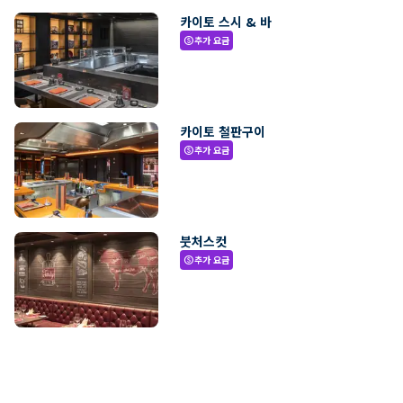
카이토 스시 & 바
추가 요금
paid
카이토 철판구이
추가 요금
paid
붓처스컷
추가 요금
paid