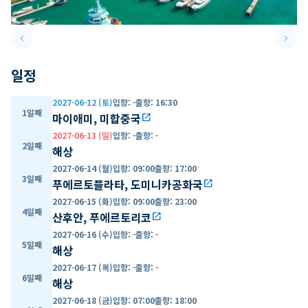
keyboard_arrow_left
keyboard_arrow_right
Previous slide
Next 
일정
2027-06-12 (토)
입항
:
-
출항
:
16:30
1일째
마이애미, 미합중국
open_in_new
2027-06-13 (일)
입항
:
-
출항
:
-
2일째
해상
2027-06-14 (월)
입항
:
09:00
출항
:
17:00
3일째
푸에르토플라타, 도미니카공화국
open_in_new
2027-06-15 (화)
입항
:
09:00
출항
:
23:00
4일째
산후안, 푸에르토리코
open_in_new
2027-06-16 (수)
입항
:
-
출항
:
-
5일째
해상
2027-06-17 (목)
입항
:
-
출항
:
-
6일째
해상
2027-06-18 (금)
입항
:
07:00
출항
:
18:00