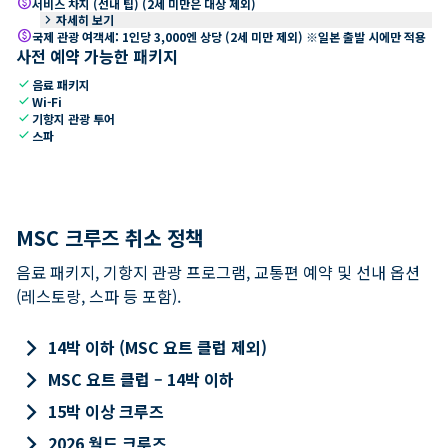
paid
서비스 차지 (선내 팁) (2세 미만은 대상 제외)
keyboard_arrow_right
자세히 보기
paid
국제 관광 여객세: 1인당 3,000엔 상당 (2세 미만 제외) ※일본 출발 시에만 적용
사전 예약 가능한 패키지
check
음료 패키지
check
Wi-Fi
check
기항지 관광 투어
check
스파
MSC 크루즈 취소 정책
음료 패키지, 기항지 관광 프로그램, 교통편 예약 및 선내 옵션
(레스토랑, 스파 등 포함).
keyboard_arrow_right
14박 이하 (MSC 요트 클럽 제외)
keyboard_arrow_right
MSC 요트 클럽 – 14박 이하
keyboard_arrow_right
15박 이상 크루즈
keyboard_arrow_right
2026 월드 크루즈