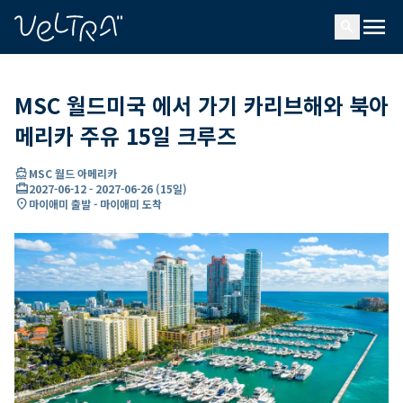
ading...
딩
menu
…
search
MSC 월드미국 에서 가기 카리브해와 북아
메리카 주유 15일 크루즈
directions_boat
MSC 월드 아메리카
card_travel
2027-06-12
-
2027-06-26
(
15일
)
location_on
마이애미 출발 - 마이애미 도착