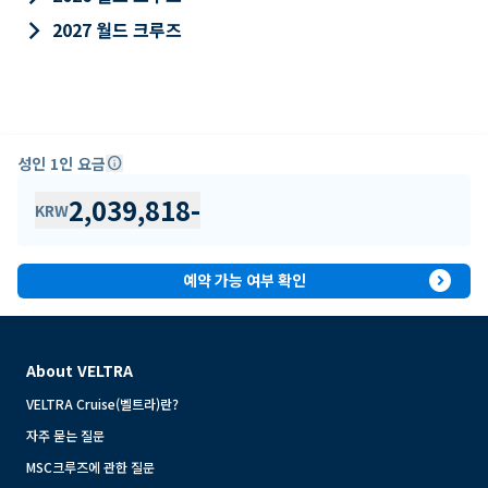
keyboard_arrow_right
2027 월드 크루즈
성인 1인 요금
info
2,039,818
-
KRW
expand_circle_right
예약 가능 여부 확인
About VELTRA
VELTRA Cruise(벨트라)란?
자주 묻는 질문
MSC크루즈에 관한 질문