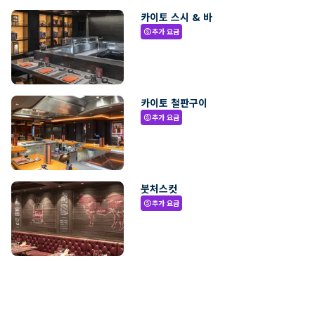
카이토 스시 & 바
추가 요금
paid
카이토 철판구이
추가 요금
paid
붓처스컷
추가 요금
paid