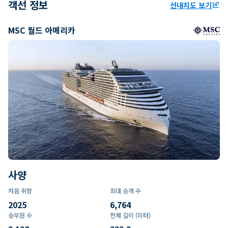
객선 정보
선내지도 보기
ungroup
MSC 월드 아메리카
사양
처음 취항
최대 승객 수
2025
6,764
승무원 수
전체 길이 (미터)