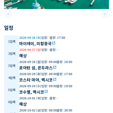
keyboard_arrow_left
keyboard_arrow_right
Previous slide
Next 
일정
2026-09-26 (토)
입항
:
-
출항
:
17:00
1일째
마이애미, 미합중국
open_in_new
2026-09-27 (일)
입항
:
-
출항
:
-
2일째
해상
2026-09-28 (월)
입항
:
09:00
출항
:
18:00
3일째
로아탄 섬, 온두라스
open_in_new
2026-09-29 (화)
입항
:
08:00
출항
:
17:00
4일째
코스타 마야, 멕시코
open_in_new
2026-09-30 (수)
입항
:
09:00
출항
:
19:00
5일째
코수멜, 멕시코
open_in_new
2026-10-01 (목)
입항
:
-
출항
:
-
6일째
해상
2026-10-02 (금)
입항
:
08:00
출항
:
20:00