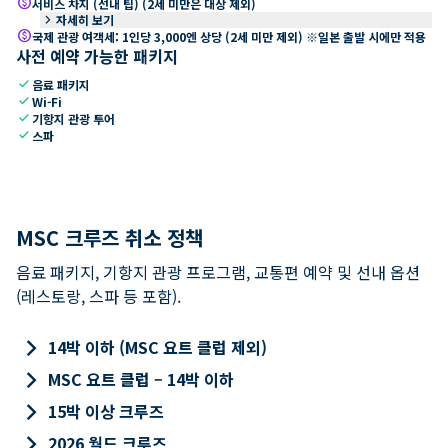
paid
서비스 차지 (선내 팁) (2세 미만은 대상 제외)
keyboard_arrow_right
자세히 보기
paid
국제 관광 여객세: 1인당 3,000엔 상당 (2세 미만 제외) ※일본 출발 시에만 적용
사전 예약 가능한 패키지
check
음료 패키지
check
Wi-Fi
check
기항지 관광 투어
check
스파
MSC 크루즈 취소 정책
음료 패키지, 기항지 관광 프로그램, 교통편 예약 및 선내 옵션
(레스토랑, 스파 등 포함).
keyboard_arrow_right
14박 이하 (MSC 요트 클럽 제외)
keyboard_arrow_right
MSC 요트 클럽 – 14박 이하
keyboard_arrow_right
15박 이상 크루즈
keyboard_arrow_right
2026 월드 크루즈