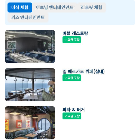
미식 체험
이브닝 엔터테인먼트
리트릿 체험
키즈 엔터테인먼트
버블 레스토랑
요금 포함
check
일 메르카토 뷔페(실내)
요금 포함
check
피자 & 버거
요금 포함
check