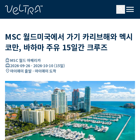
ading...
딩
menu
…
search
MSC 월드미국에서 가기 카리브해와 멕시
코만, 바하마 주유 15일간 크루즈
directions_boat
MSC 월드 아메리카
card_travel
2026-09-26
-
2026-10-10
(
15일
)
location_on
마이애미 출발 - 마이애미 도착