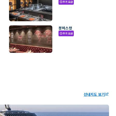
추가 요금
paid
붓처스컷
추가 요금
paid
선내지도 보기
ungroup