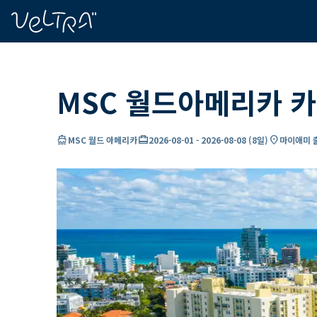
ading...
딩
…
MSC 월드아메리카 카
directions_boat
card_travel
location_on
MSC 월드 아메리카
2026-08-01
-
2026-08-08
(
8일
)
마이애미 출