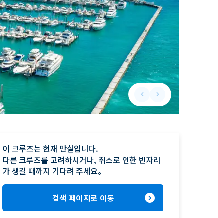
keyboard_arrow_left
keyboard_arrow_right
Previous slide
Next slide
이 크루즈는 현재 만실입니다.

다른 크루즈를 고려하시거나, 취소로 인한 빈자리
가 생길 때까지 기다려 주세요。
expand_circle_right
검색 페이지로 이동