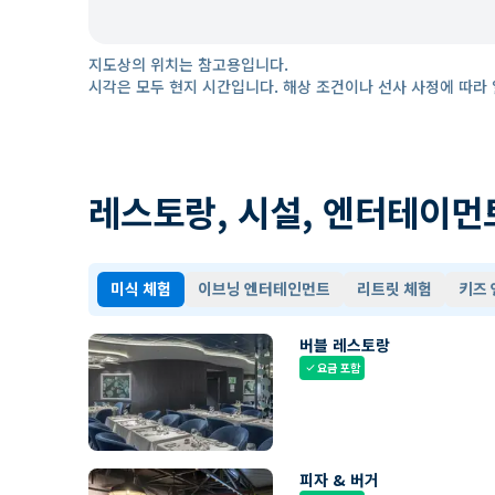
지도상의 위치는 참고용입니다.
시각은 모두 현지 시간입니다. 해상 조건이나 선사 사정에 따라 
레스토랑, 시설, 엔터테이먼
미식 체험
이브닝 엔터테인먼트
리트릿 체험
키즈
버블 레스토랑
요금 포함
check
피자 & 버거