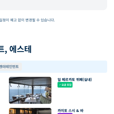
일정이 예고 없이 변경될 수 있습니다.
트, 에스테
 엔터테인먼트
일 메르카토 뷔페(실내)
요금 포함
check
카이토 스시 & 바