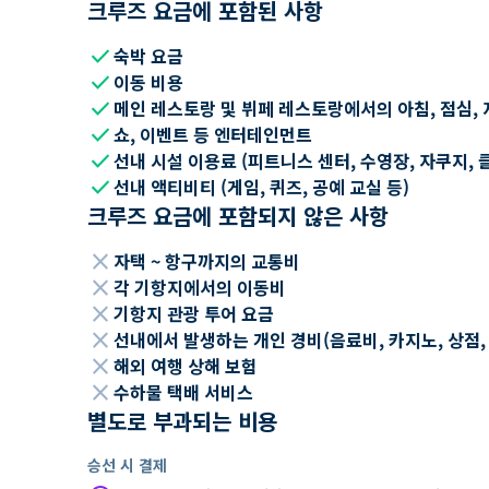
크루즈 요금에 포함된 사항
check
숙박 요금
check
이동 비용
check
메인 레스토랑 및 뷔페 레스토랑에서의 아침, 점심, 
check
쇼, 이벤트 등 엔터테인먼트
check
선내 시설 이용료 (피트니스 센터, 수영장, 자쿠지, 
check
선내 액티비티 (게임, 퀴즈, 공예 교실 등)
크루즈 요금에 포함되지 않은 사항
close
자택 ~ 항구까지의 교통비
close
각 기항지에서의 이동비
close
기항지 관광 투어 요금
close
선내에서 발생하는 개인 경비(음료비, 카지노, 상점, Wi
close
해외 여행 상해 보험
close
수하물 택배 서비스
별도로 부과되는 비용
승선 시 결제