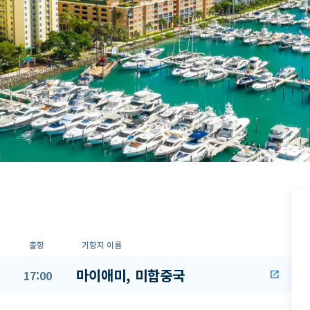
출항
기항지 이름
마이애미, 미합중국
17:00
open_in_new