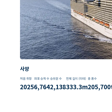
사양
처음 취항
최대 승객 수
승무원 수
전체 길이 (미터)
총 톤수
2025
6,764
2,138
333.3
m
205,700