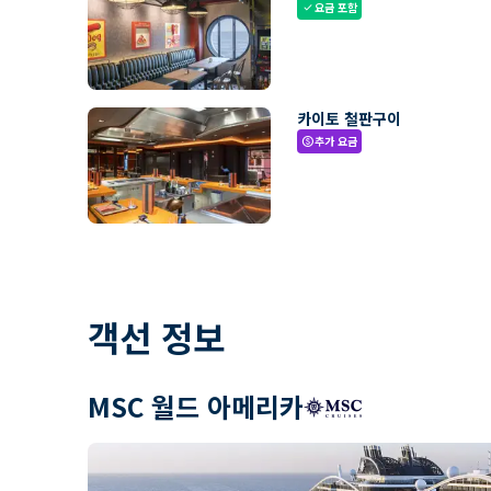
요금 포함
check
카이토 철판구이
추가 요금
paid
객선 정보
MSC 월드 아메리카