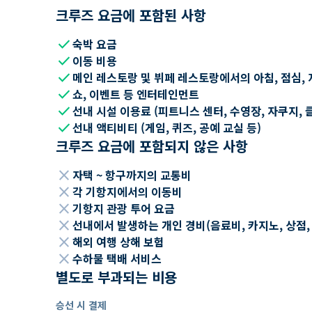
크루즈 요금에 포함된 사항
check
숙박 요금
check
이동 비용
check
메인 레스토랑 및 뷔페 레스토랑에서의 아침, 점심, 
check
쇼, 이벤트 등 엔터테인먼트
check
선내 시설 이용료 (피트니스 센터, 수영장, 자쿠지, 
check
선내 액티비티 (게임, 퀴즈, 공예 교실 등)
크루즈 요금에 포함되지 않은 사항
close
자택 ~ 항구까지의 교통비
close
각 기항지에서의 이동비
close
기항지 관광 투어 요금
close
선내에서 발생하는 개인 경비(음료비, 카지노, 상점, Wi
close
해외 여행 상해 보험
close
수하물 택배 서비스
별도로 부과되는 비용
승선 시 결제