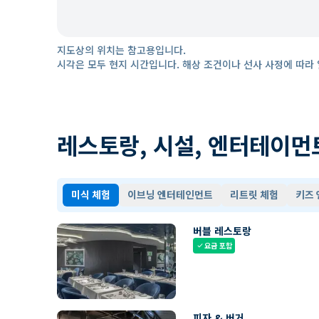
지도상의 위치는 참고용입니다.
시각은 모두 현지 시간입니다. 해상 조건이나 선사 사정에 따라 
레스토랑, 시설, 엔터테이먼
미식 체험
이브닝 엔터테인먼트
리트릿 체험
키즈
버블 레스토랑
요금 포함
check
피자 & 버거