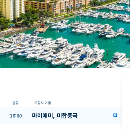
출항
기항지 이름
마이애미, 미합중국
18:00
open_in_new