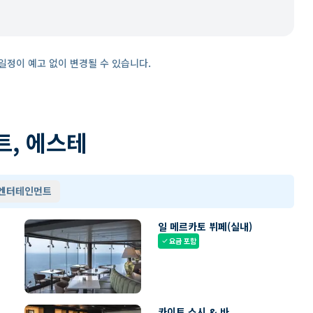
일정이 예고 없이 변경될 수 있습니다.
트, 에스테
 엔터테인먼트
일 메르카토 뷔페(실내)
요금 포함
check
카이토 스시 & 바