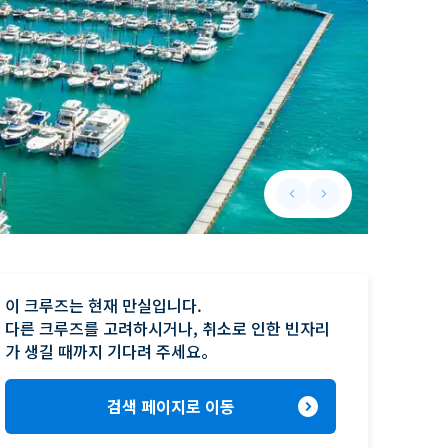
keyboard_arrow_left
keyboard_arrow_right
Previous slide
Next slide
이 크루즈는 현재 만실입니다.

다른 크루즈를 고려하시거나, 취소로 인한 빈자리
가 생길 때까지 기다려 주세요。
expand_circle_right
검색 페이지로 이동