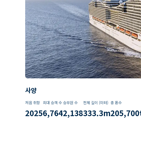
사양
처음 취항
최대 승객 수
승무원 수
전체 길이 (미터)
총 톤수
2025
6,764
2,138
333.3
m
205,700