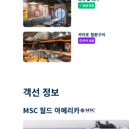
요금 포함
check
카이토 철판구이
추가 요금
paid
객선 정보
MSC 월드 아메리카