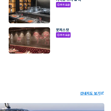
추가 요금
paid
붓처스컷
추가 요금
paid
선내지도 보기
ungroup