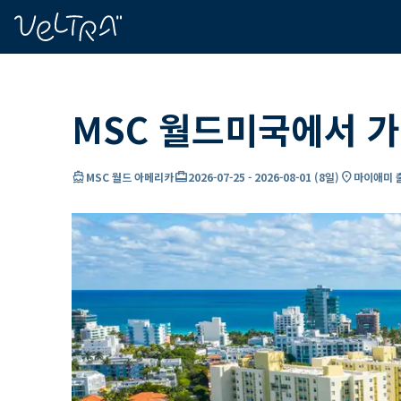
ading...
딩
…
MSC 월드미국에서 가
directions_boat
card_travel
location_on
MSC 월드 아메리카
2026-07-25
-
2026-08-01
(
8일
)
마이애미 출