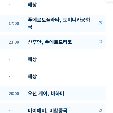
해상
-
푸에르토플라타, 도미니카공화
17:00
open_in_new
국
산후안, 푸에르토리코
23:00
open_in_new
해상
-
해상
-
오션 케이, 바하마
20:00
마이애미, 미합중국
-
open_in_new