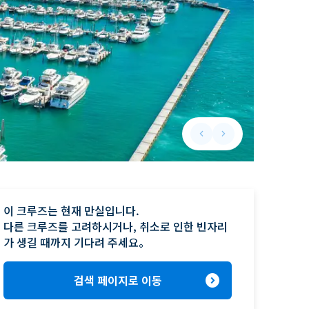
keyboard_arrow_left
keyboard_arrow_right
Previous slide
Next slide
이 크루즈는 현재 만실입니다.

다른 크루즈를 고려하시거나, 취소로 인한 빈자리
가 생길 때까지 기다려 주세요。
expand_circle_right
검색 페이지로 이동