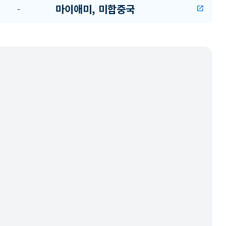
마이애미, 미합중국
-
open_in_new