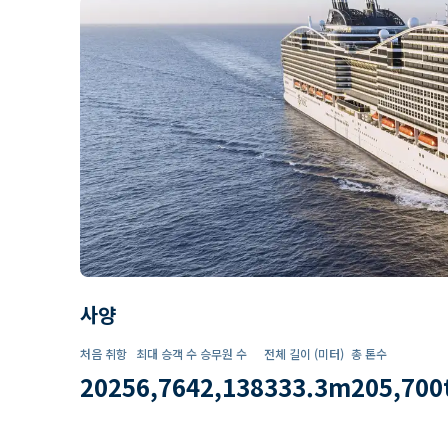
사양
처음 취항
최대 승객 수
승무원 수
전체 길이 (미터)
총 톤수
2025
6,764
2,138
333.3
m
205,700