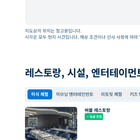
지도상의 위치는 참고용입니다.
시각은 모두 현지 시간입니다. 해상 조건이나 선사 사정에 따라 
레스토랑, 시설, 엔터테이먼
미식 체험
이브닝 엔터테인먼트
리트릿 체험
키즈
버블 레스토랑
요금 포함
check