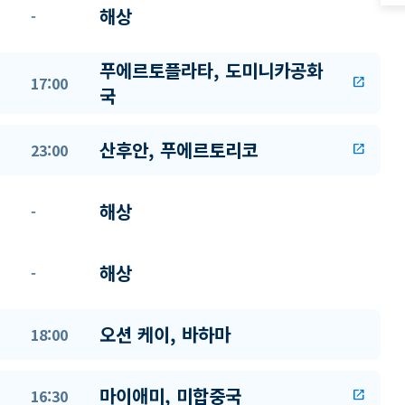
해상
-
푸에르토플라타, 도미니카공화
17:00
open_in_new
국
산후안, 푸에르토리코
23:00
open_in_new
해상
-
해상
-
오션 케이, 바하마
18:00
마이애미, 미합중국
16:30
open_in_new