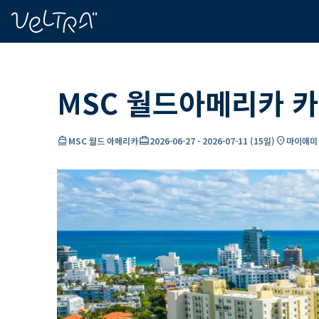
ading...
딩
…
MSC 월드아메리카 카
directions_boat
card_travel
location_on
MSC 월드 아메리카
2026-06-27
-
2026-07-11
(
15일
)
마이애미 