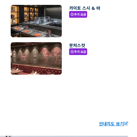
카이토 스시 & 바
추가 요금
paid
붓처스컷
추가 요금
paid
선내지도 보기
ungroup