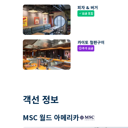
피자 & 버거
요금 포함
check
카이토 철판구이
추가 요금
paid
객선 정보
MSC 월드 아메리카