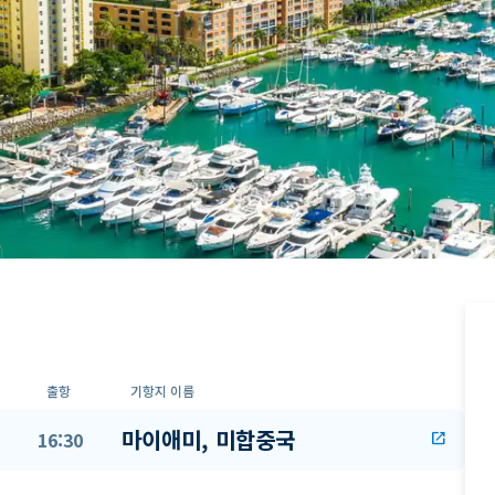
출항
기항지 이름
마이애미, 미합중국
16:30
open_in_new