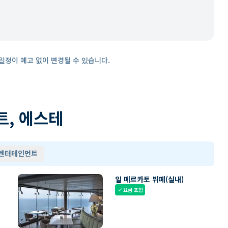
일정이 예고 없이 변경될 수 있습니다.
트, 에스테
 엔터테인먼트
일 메르카토 뷔페(실내)
요금 포함
check