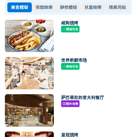
美食體驗
夜間娛樂
靜修體驗
兒童娛樂
推薦亮點
咸狗烧烤
價格包含
check
世界新鲜市场
價格包含
check
萨巴蒂尼的意大利餐厅
額外收費
paid
皇冠烧烤