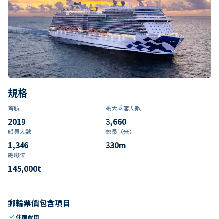
規格
首航
最大乘客人數
2019
3,660
船員人數
總長（米）
1,346
330
m
總噸位
145,000
t
郵輪票價包含項目
check
住宿費用