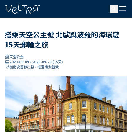
ading...
入
menu
…
search
搭乘天空公主號 北歐與波羅的海環遊
15天郵輪之旅
directions_boat
天空公主
card_travel
2028-09-09
-
2028-09-23
(
15天
)
location_on
從南安普敦出發 - 抵達南安普敦