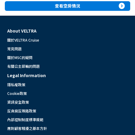
expand_circle_right
查看空房情況
About VELTRA
關於VELTRA Cruise
常見問題
關於MSC的疑問
有關公主郵輪的問題
Legal Information
隱私權政策
Cookie政策
資訊安全政策
反貪腐反賄賂政策
內部控制制度標準規範
應對顧客騷擾之基本方針