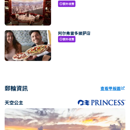
額外收費
paid
阿尔弗雷多披萨店
額外收費
paid
郵輪資訊
查看甲板圖
ungroup
天空公主