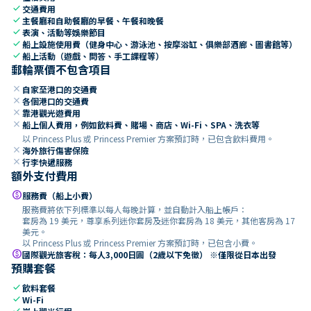
check
交通費用
check
主餐廳和自助餐廳的早餐、午餐和晚餐
check
表演、活動等娛樂節目
check
船上設施使用費（健身中心、游泳池、按摩浴缸、俱樂部酒廊、圖書館等）
check
船上活動（遊戲、問答、手工課程等）
郵輪票價不包含項目
close
自家至港口的交通費
close
各個港口的交通費
close
靠港觀光遊費用
close
船上個人費用，例如飲料費、賭場、商店、Wi-Fi、SPA、洗衣等
以 Princess Plus 或 Princess Premier 方案預訂時，已包含飲料費用。
close
海外旅行傷害保險
close
行李快遞服務
額外支付費用
paid
服務費（船上小費）
服務費將依下列標準以每人每晚計算，並自動計入船上帳戶：
套房為 19 美元，尊享系列迷你套房及迷你套房為 18 美元，其他客房為 17
美元。
以 Princess Plus 或 Princess Premier 方案預訂時，已包含小費。
paid
國際觀光旅客稅：每人3,000日圓（2歲以下免徵） ※僅限從日本出發
預購套餐
check
飲料套餐
check
Wi-Fi
check