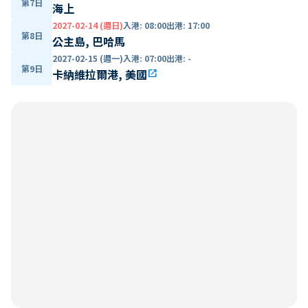
第7日
海上
2027-02-14 (週日)
入港
:
08:00
出港
:
17:00
第8日
公主島, 巴哈馬
2027-02-15 (週一)
入港
:
07:00
出港
:
-
第9日
卡納維拉爾港, 美國
open_in_new