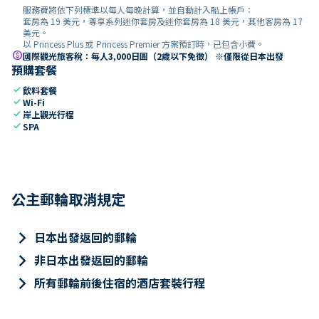
服務費將依下列標準以每人每晚計算，並自動計入船上帳戶：
套房為 19 美元，尊享系列迷你套房及迷你套房為 18 美元，其他客房為 17
美元。
以 Princess Plus 或 Princess Premier 方案預訂時，已包含小費。
paid
國際觀光旅客稅：每人3,000日圓（2歲以下免徵） ※僅限從日本出發
預購套餐
check
飲料套餐
check
Wi-Fi
check
岸上觀光行程
check
SPA
公主郵輪取消規定
keyboard_arrow_right
日本出發返回的郵輪
keyboard_arrow_right
非日本出發返回的郵輪
keyboard_arrow_right
所有郵輪前後住宿的酒店套裝行程