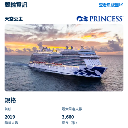
郵輪資訊
查看甲板圖
ungroup
天空公主
規格
首航
最大乘客人數
2019
3,660
船員人數
總長（米）