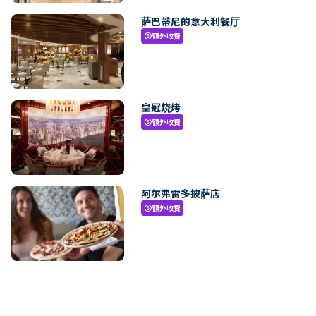
萨巴蒂尼的意大利餐厅
額外收費
paid
皇冠烧烤
額外收費
paid
阿尔弗雷多披萨店
額外收費
paid