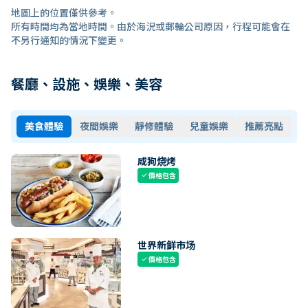
地圖上的位置僅供參考。
所有時間均為當地時間。由於海況或郵輪公司原因，行程可能會在
不另行通知的情況下變更。
餐廳、設施、娛樂、美容
美食體驗
夜間娛樂
靜修體驗
兒童娛樂
推薦亮點
咸狗烧烤
價格包含
check
世界新鲜市场
價格包含
check