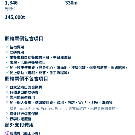
1,346
330
m
總噸位
145,000
t
郵輪票價包含項目
check
住宿費用
check
交通費用
check
主餐廳和自助餐廳的早餐、午餐和晚餐
check
表演、活動等娛樂節目
check
船上設施使用費（健身中心、游泳池、按摩浴缸、俱樂部酒廊、圖書館等）
check
船上活動（遊戲、問答、手工課程等）
郵輪票價不包含項目
close
自家至港口的交通費
close
各個港口的交通費
close
靠港觀光遊費用
close
船上個人費用，例如飲料費、賭場、商店、Wi-Fi、SPA、洗衣等
以 Princess Plus 或 Princess Premier 方案預訂時，已包含飲料費用。
close
海外旅行傷害保險
close
行李快遞服務
額外支付費用
paid
服務費（船上小費）