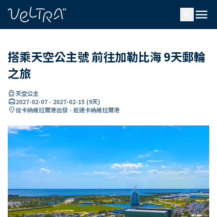
ading...
入
menu
…
search
搭乘天空公主號 前往加勒比海 9天郵輪
之旅
directions_boat
天空公主
card_travel
2027-02-07
-
2027-02-15
(
9天
)
location_on
從卡納維拉爾港出發 - 抵達卡納維拉爾港