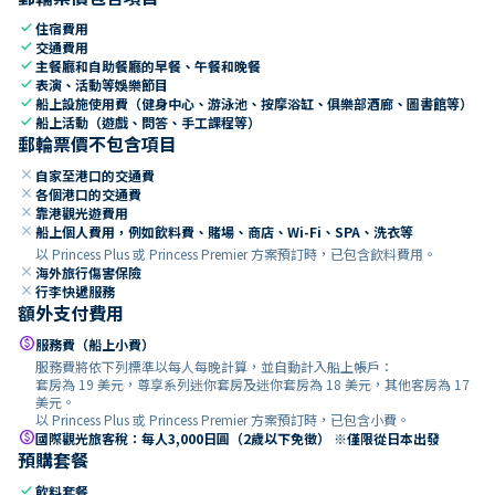
check
住宿費用
check
交通費用
check
主餐廳和自助餐廳的早餐、午餐和晚餐
check
表演、活動等娛樂節目
check
船上設施使用費（健身中心、游泳池、按摩浴缸、俱樂部酒廊、圖書館等）
check
船上活動（遊戲、問答、手工課程等）
郵輪票價不包含項目
close
自家至港口的交通費
close
各個港口的交通費
close
靠港觀光遊費用
close
船上個人費用，例如飲料費、賭場、商店、Wi-Fi、SPA、洗衣等
以 Princess Plus 或 Princess Premier 方案預訂時，已包含飲料費用。
close
海外旅行傷害保險
close
行李快遞服務
額外支付費用
paid
服務費（船上小費）
服務費將依下列標準以每人每晚計算，並自動計入船上帳戶：
套房為 19 美元，尊享系列迷你套房及迷你套房為 18 美元，其他客房為 17
美元。
以 Princess Plus 或 Princess Premier 方案預訂時，已包含小費。
paid
國際觀光旅客稅：每人3,000日圓（2歲以下免徵） ※僅限從日本出發
預購套餐
check
飲料套餐