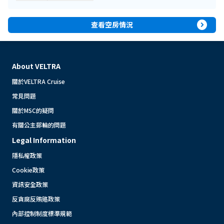
expand_circle_right
查看空房情況
About VELTRA
關於VELTRA Cruise
常見問題
關於MSC的疑問
有關公主郵輪的問題
Legal Information
隱私權政策
Cookie政策
資訊安全政策
反貪腐反賄賂政策
內部控制制度標準規範