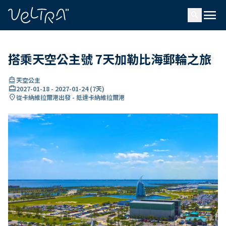
ading...
入
menu
…
search
搭乘天空公主號 7天加勒比海郵輪之旅
directions_boat
天空公主
card_travel
2027-01-18
-
2027-01-24
(
7天
)
location_on
從卡納維拉爾港出發 - 抵達卡納維拉爾港