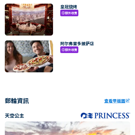
皇冠烧烤
額外收費
paid
阿尔弗雷多披萨店
額外收費
paid
郵輪資訊
查看甲板圖
ungroup
天空公主