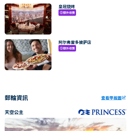
皇冠烧烤
額外收費
paid
阿尔弗雷多披萨店
額外收費
paid
郵輪資訊
查看甲板圖
ungroup
天空公主