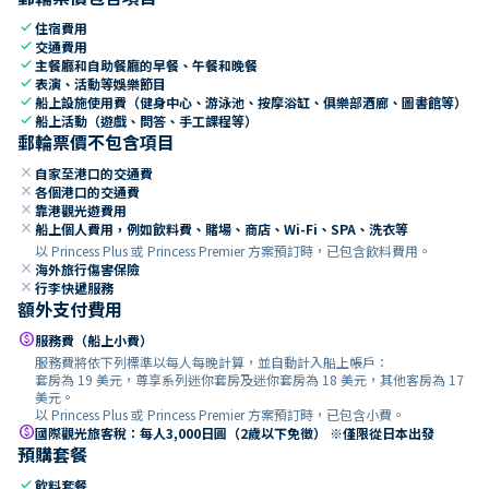
check
住宿費用
check
交通費用
check
主餐廳和自助餐廳的早餐、午餐和晚餐
check
表演、活動等娛樂節目
check
船上設施使用費（健身中心、游泳池、按摩浴缸、俱樂部酒廊、圖書館等）
check
船上活動（遊戲、問答、手工課程等）
郵輪票價不包含項目
close
自家至港口的交通費
close
各個港口的交通費
close
靠港觀光遊費用
close
船上個人費用，例如飲料費、賭場、商店、Wi-Fi、SPA、洗衣等
以 Princess Plus 或 Princess Premier 方案預訂時，已包含飲料費用。
close
海外旅行傷害保險
close
行李快遞服務
額外支付費用
paid
服務費（船上小費）
服務費將依下列標準以每人每晚計算，並自動計入船上帳戶：
套房為 19 美元，尊享系列迷你套房及迷你套房為 18 美元，其他客房為 17
美元。
以 Princess Plus 或 Princess Premier 方案預訂時，已包含小費。
paid
國際觀光旅客稅：每人3,000日圓（2歲以下免徵） ※僅限從日本出發
預購套餐
check
飲料套餐