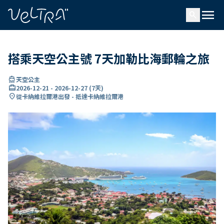
ading...
入
menu
…
search
搭乘天空公主號 7天加勒比海郵輪之旅
directions_boat
天空公主
card_travel
2026-12-21
-
2026-12-27
(
7天
)
location_on
從卡納維拉爾港出發 - 抵達卡納維拉爾港