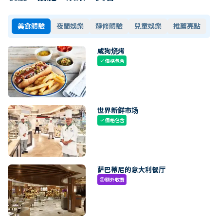
美食體驗
夜間娛樂
靜修體驗
兒童娛樂
推薦亮點
咸狗烧烤
價格包含
check
世界新鲜市场
價格包含
check
萨巴蒂尼的意大利餐厅
額外收費
paid