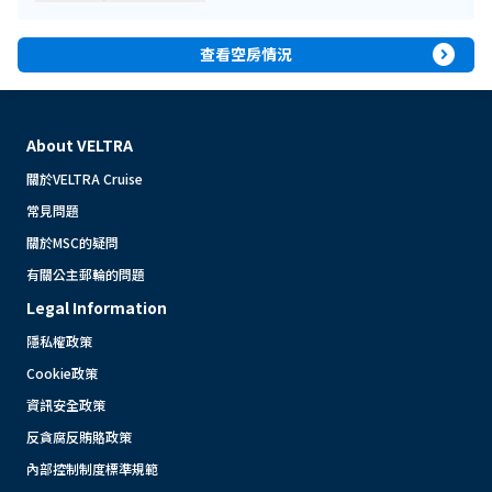
expand_circle_right
查看空房情況
About VELTRA
關於VELTRA Cruise
常見問題
關於MSC的疑問
有關公主郵輪的問題
Legal Information
隱私權政策
Cookie政策
資訊安全政策
反貪腐反賄賂政策
內部控制制度標準規範