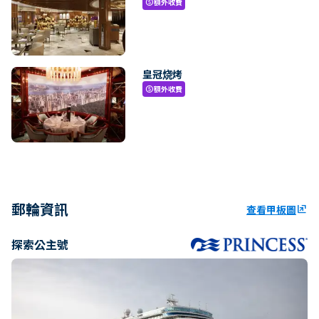
額外收費
paid
皇冠烧烤
額外收費
paid
郵輪資訊
查看甲板圖
ungroup
探索公主號