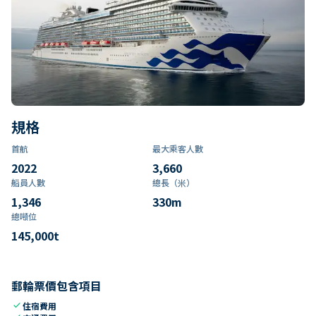
規格
首航
最大乘客人數
2022
3,660
船員人數
總長（米）
1,346
330
m
總噸位
145,000
t
郵輪票價包含項目
check
住宿費用