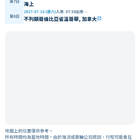
第7日
海上
2027-07-10 (週六)
入港
:
07:30
出港
:
-
第8日
不列顛哥倫比亞省溫哥華, 加拿大
open_in_new
地圖上的位置僅供參考。
所有時間均為當地時間。由於海況或郵輪公司原因，行程可能會在