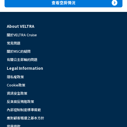
expand_circle_right
查看空房情況
About VELTRA
關於VELTRA Cruise
常見問題
關於MSC的疑問
有關公主郵輪的問題
Legal Information
隱私權政策
Cookie政策
資訊安全政策
反貪腐反賄賂政策
內部控制制度標準規範
應對顧客騷擾之基本方針
使用條款