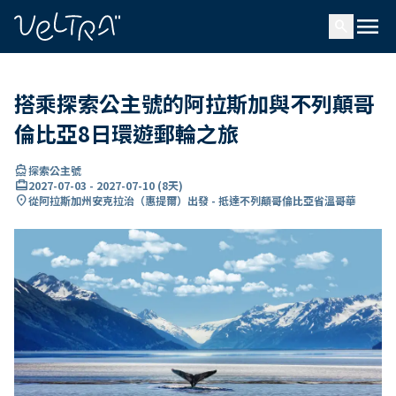
ading...
入
menu
…
search
搭乘探索公主號的阿拉斯加與不列顛哥
倫比亞8日環遊郵輪之旅
directions_boat
探索公主號
card_travel
2027-07-03
-
2027-07-10
(
8天
)
location_on
從阿拉斯加州安克拉治（惠提爾）出發 - 抵達不列顛哥倫比亞省溫哥華