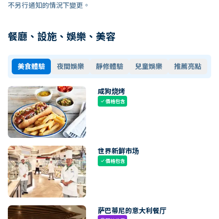
不另行通知的情況下變更。
餐廳、設施、娛樂、美容
美食體驗
夜間娛樂
靜修體驗
兒童娛樂
推薦亮點
咸狗烧烤
價格包含
check
世界新鲜市场
價格包含
check
萨巴蒂尼的意大利餐厅