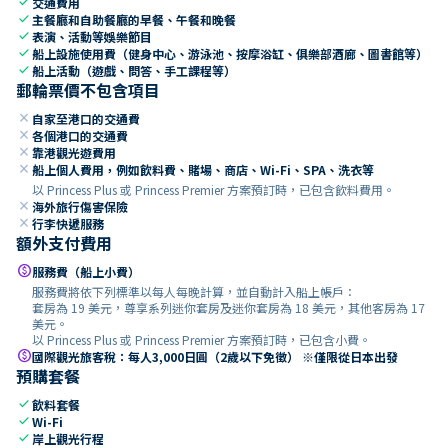
check
交通費用
check
主餐廳和自助餐廳的早餐、午餐和晚餐
check
表演、活動等娛樂節目
check
船上設施使用費（健身中心、游泳池、按摩浴缸、俱樂部酒廊、圖書館等）
check
船上活動（遊戲、問答、手工課程等）
郵輪票價不包含項目
close
自家至港口的交通費
close
各個港口的交通費
close
靠港觀光遊費用
close
船上個人費用，例如飲料費、賭場、商店、Wi-Fi、SPA、洗衣等
以 Princess Plus 或 Princess Premier 方案預訂時，已包含飲料費用。
close
海外旅行傷害保險
close
行李快遞服務
額外支付費用
paid
服務費（船上小費）
服務費將依下列標準以每人每晚計算，並自動計入船上帳戶：
套房為 19 美元，尊享系列迷你套房及迷你套房為 18 美元，其他客房為 17
美元。
以 Princess Plus 或 Princess Premier 方案預訂時，已包含小費。
paid
國際觀光旅客稅：每人3,000日圓（2歲以下免徵） ※僅限從日本出發
預購套餐
check
飲料套餐
check
Wi-Fi
check
岸上觀光行程