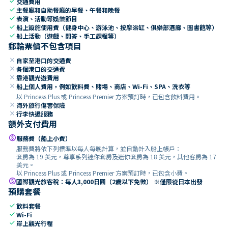
check
交通費用
check
主餐廳和自助餐廳的早餐、午餐和晚餐
check
表演、活動等娛樂節目
check
船上設施使用費（健身中心、游泳池、按摩浴缸、俱樂部酒廊、圖書館等）
check
船上活動（遊戲、問答、手工課程等）
郵輪票價不包含項目
close
自家至港口的交通費
close
各個港口的交通費
close
靠港觀光遊費用
close
船上個人費用，例如飲料費、賭場、商店、Wi-Fi、SPA、洗衣等
以 Princess Plus 或 Princess Premier 方案預訂時，已包含飲料費用。
close
海外旅行傷害保險
close
行李快遞服務
額外支付費用
paid
服務費（船上小費）
服務費將依下列標準以每人每晚計算，並自動計入船上帳戶：
套房為 19 美元，尊享系列迷你套房及迷你套房為 18 美元，其他客房為 17
美元。
以 Princess Plus 或 Princess Premier 方案預訂時，已包含小費。
paid
國際觀光旅客稅：每人3,000日圓（2歲以下免徵） ※僅限從日本出發
預購套餐
check
飲料套餐
check
Wi-Fi
check
岸上觀光行程