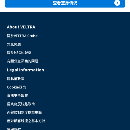
expand_circle_right
查看空房情況
About VELTRA
關於VELTRA Cruise
常見問題
關於MSC的疑問
有關公主郵輪的問題
Legal Information
隱私權政策
Cookie政策
資訊安全政策
反貪腐反賄賂政策
內部控制制度標準規範
應對顧客騷擾之基本方針
使用條款