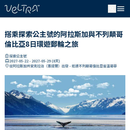
ading...
入
menu
…
search
搭乘探索公主號的阿拉斯加與不列顛哥
倫比亞8日環遊郵輪之旅
directions_boat
探索公主號
card_travel
2027-05-22
-
2027-05-29
(
8天
)
location_on
從阿拉斯加州安克拉治（惠提爾）出發 - 抵達不列顛哥倫比亞省溫哥華