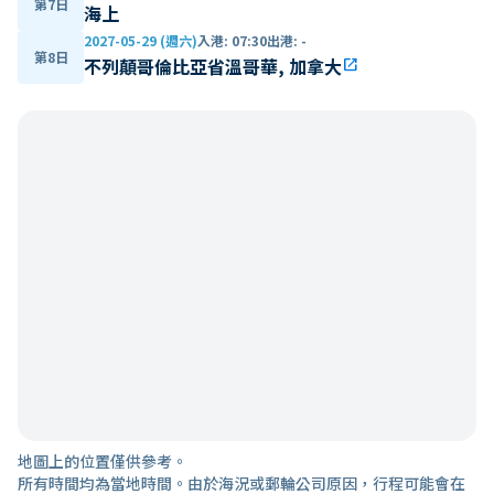
第7日
海上
2027-05-29 (週六)
入港
:
07:30
出港
:
-
第8日
不列顛哥倫比亞省溫哥華, 加拿大
open_in_new
地圖上的位置僅供參考。
所有時間均為當地時間。由於海況或郵輪公司原因，行程可能會在