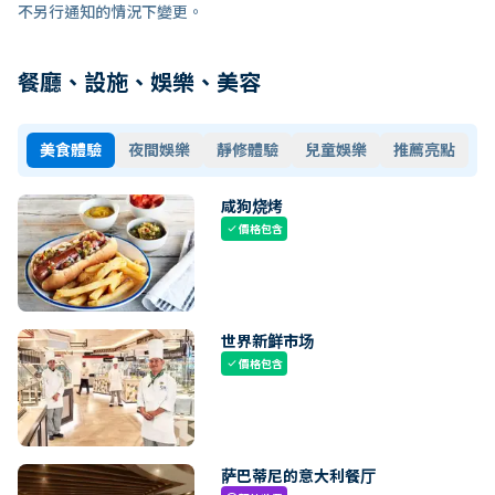
不另行通知的情況下變更。
餐廳、設施、娛樂、美容
美食體驗
夜間娛樂
靜修體驗
兒童娛樂
推薦亮點
咸狗烧烤
價格包含
check
世界新鲜市场
價格包含
check
萨巴蒂尼的意大利餐厅