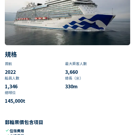
規格
首航
最大乘客人數
2022
3,660
船員人數
總長（米）
1,346
330
m
總噸位
145,000
t
郵輪票價包含項目
check
住宿費用