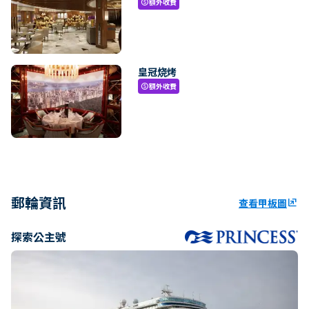
額外收費
paid
皇冠烧烤
額外收費
paid
郵輪資訊
查看甲板圖
ungroup
探索公主號