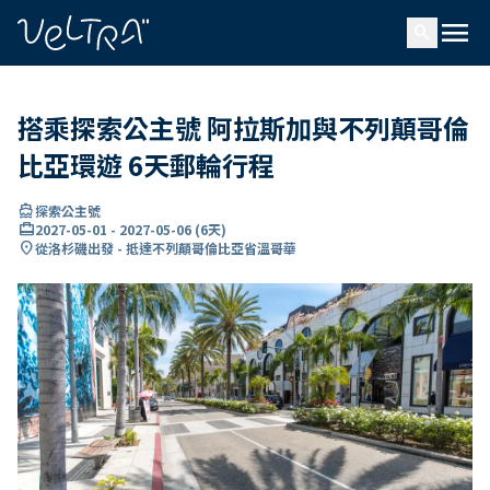
ading...
入
menu
…
search
搭乘探索公主號 阿拉斯加與不列顛哥倫
比亞環遊 6天郵輪行程
directions_boat
探索公主號
card_travel
2027-05-01
-
2027-05-06
(
6天
)
location_on
從洛杉磯出發 - 抵達不列顛哥倫比亞省溫哥華