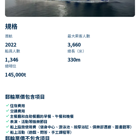
規格
首航
最大乘客人數
2022
3,660
船員人數
總長（米）
1,346
330
m
總噸位
145,000
t
郵輪票價包含項目
check
住宿費用
check
交通費用
check
主餐廳和自助餐廳的早餐、午餐和晚餐
check
表演、活動等娛樂節目
check
船上設施使用費（健身中心、游泳池、按摩浴缸、俱樂部酒廊、圖書館等）
check
船上活動（遊戲、問答、手工課程等）
郵輪票價不包含項目