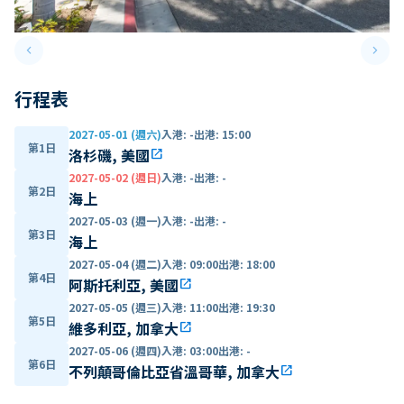
keyboard_arrow_left
keyboard_arrow_right
Previous slide
Next 
行程表
2027-05-01 (週六)
入港
:
-
出港
:
15:00
第1日
洛杉磯, 美國
open_in_new
2027-05-02 (週日)
入港
:
-
出港
:
-
第2日
海上
2027-05-03 (週一)
入港
:
-
出港
:
-
第3日
海上
2027-05-04 (週二)
入港
:
09:00
出港
:
18:00
第4日
阿斯托利亞, 美國
open_in_new
2027-05-05 (週三)
入港
:
11:00
出港
:
19:30
第5日
維多利亞, 加拿大
open_in_new
2027-05-06 (週四)
入港
:
03:00
出港
:
-
第6日
不列顛哥倫比亞省溫哥華, 加拿大
open_in_new