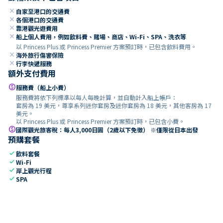
close
自家至港口的交通費
close
各個港口的交通費
close
靠港觀光遊費用
close
船上個人費用，例如飲料費、賭場、商店、Wi-Fi、SPA、洗衣等
以 Princess Plus 或 Princess Premier 方案預訂時，已包含飲料費用。
close
海外旅行傷害保險
close
行李快遞服務
額外支付費用
paid
服務費（船上小費）
服務費將依下列標準以每人每晚計算，並自動計入船上帳戶：
套房為 19 美元，尊享系列迷你套房及迷你套房為 18 美元，其他客房為 17
美元。
以 Princess Plus 或 Princess Premier 方案預訂時，已包含小費。
paid
國際觀光旅客稅：每人3,000日圓（2歲以下免徵） ※僅限從日本出發
預購套餐
check
飲料套餐
check
Wi-Fi
check
岸上觀光行程
check
SPA