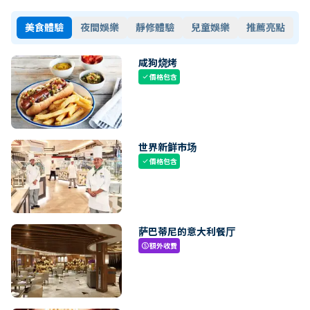
美食體驗
夜間娛樂
靜修體驗
兒童娛樂
推薦亮點
咸狗烧烤
價格包含
check
世界新鲜市场
價格包含
check
萨巴蒂尼的意大利餐厅
額外收費
paid