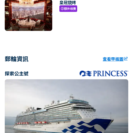
皇冠烧烤
額外收費
paid
郵輪資訊
查看甲板圖
ungroup
探索公主號